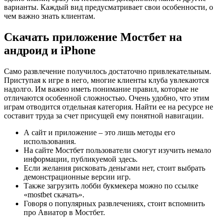
варианты. Каждый вид предусматривает свои особенности, о
чем важно знать клиентам.
Cкачать приложение Мостбет на
андроид и iPhone
Само развлечение получилось достаточно привлекательным.
Приступая к игре в него, многие клиенты клуба увлекаются
надолго. Им важно иметь понимание правил, которые не
отличаются особенной сложностью. Очень удобно, что этим
играм отводится отдельная категория. Найти ее на ресурсе не
составит труда за счет присущей ему понятной навигации.
А сайт и приложение – это лишь методы его
использования.
На сайте Мостбет пользователи смогут изучить немало
информации, публикуемой здесь.
Если желания рисковать деньгами нет, стоит выбрать
демонстрационные версии игр.
Также загрузить лобби букмекера можно по ссылке
«mostbet скачать».
Говоря о популярных развлечениях, стоит вспомнить
про Авиатор в Мостбет.