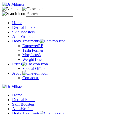
Home
Dermal Fillers
Skin Boosters
Anti-Wrinkle
Body Treatments
EmpowerRF
Tesla Former
Morpheus8
Weight Loss
Prices
Special Offers
About
Contact us
Home
Dermal Fillers
Skin Boosters
Anti-Wrinkle
Body Treatments