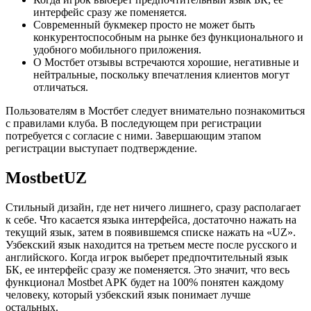
интерфейс сразу же поменяется.
Современный букмекер просто не может быть
конкурентоспособным на рынке без функционального и
удобного мобильного приложения.
О Мостбет отзывы встречаются хорошие, негативные и
нейтральные, поскольку впечатления клиентов могут
отличаться.
Пользователям в Мостбет следует внимательно познакомиться
с правилами клуба. В последующем при регистрации
потребуется с согласие с ними. Завершающим этапом
регистрации выступает подтверждение.
MostbetUZ
Стильный дизайн, где нет ничего лишнего, сразу располагает
к себе. Что касается языка интерфейса, достаточно нажать на
текущий язык, затем в появившемся списке нажать на «UZ».
Узбекский язык находится на третьем месте после русского и
английского. Когда игрок выберет предпочтительный язык
БК, ее интерфейс сразу же поменяется. Это значит, что весь
функционал Mostbet APK будет на 100% понятен каждому
человеку, который узбекский язык понимает лучше
остальных.