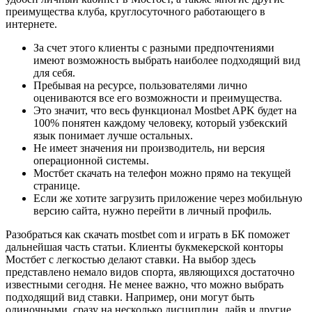
преимущества клуба, круглосуточного работающего в
интернете.
За счет этого клиенты с разными предпочтениями
имеют возможность выбрать наиболее подходящий вид
для себя.
Пребывая на ресурсе, пользователями лично
оцениваются все его возможности и преимущества.
Это значит, что весь функционал Mostbet APK будет на
100% понятен каждому человеку, который узбекский
язык понимает лучше остальных.
Не имеет значения ни производитель, ни версия
операционной системы.
Мостбет скачать на телефон можно прямо на текущей
странице.
Если же хотите загрузить приложение через мобильную
версию сайта, нужно перейти в личный профиль.
Разобраться как скачать mostbet com и играть в БК поможет
дальнейшая часть статьи. Клиенты букмекерской конторы
Мостбет с легкостью делают ставки. На выбор здесь
представлено немало видов спорта, являющихся достаточно
известными сегодня. Не менее важно, что можно выбрать
подходящий вид ставки. Например, они могут быть
одиночными, сразу на несколько дисциплин, лайв и другие