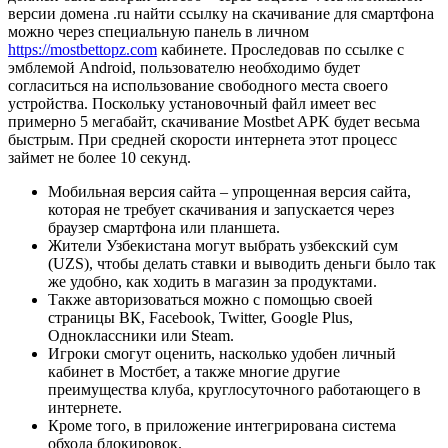
версии домена .ru найти ссылку на скачивание для смартфона
можно через специальную панель в личном
https://mostbettopz.com
кабинете. Проследовав по ссылке с
эмблемой Android, пользователю необходимо будет
согласиться на использование свободного места своего
устройства. Поскольку установочный файл имеет вес
примерно 5 мегабайт, скачивание Mostbet APK будет весьма
быстрым. При средней скорости интернета этот процесс
займет не более 10 секунд.
Мобильная версия сайта – упрощенная версия сайта,
которая не требует скачивания и запускается через
браузер смартфона или планшета.
Жители Узбекистана могут выбрать узбекский сум
(UZS), чтобы делать ставки и выводить деньги было так
же удобно, как ходить в магазин за продуктами.
Также авторизоваться можно с помощью своей
страницы ВК, Facebook, Twitter, Google Plus,
Одноклассники или Steam.
Игроки смогут оценить, насколько удобен личный
кабинет в Мостбет, а также многие другие
преимущества клуба, круглосуточного работающего в
интернете.
Кроме того, в приложение интегрирована система
обхода блокировок.