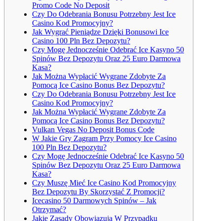
Promo Code No Deposit
Czy Do Odebrania Bonusu Potrzebny Jest Ice
Casino Kod Promocyjny?
Jak Wygrać Pieniądze Dzięki Bonusowi Ice
Casino 100 Pln Bez Depozytu?
Czy Mogę Jednocześnie Odebrać Ice Kasyno 50
Spinów Bez Depozytu Oraz 25 Euro Darmowa
Kasa?
Jak Można Wypłacić Wygrane Zdobyte Za
Pomocą Ice Casino Bonus Bez Depozytu?
Czy Do Odebrania Bonusu Potrzebny Jest Ice
Casino Kod Promocyjny?
Jak Można Wypłacić Wygrane Zdobyte Za
Pomocą Ice Casino Bonus Bez Depozytu?
Vulkan Vegas No Deposit Bonus Code
W Jakie Gry Zagram Przy Pomocy Ice Casino
100 Pln Bez Depozytu?
Czy Mogę Jednocześnie Odebrać Ice Kasyno 50
Spinów Bez Depozytu Oraz 25 Euro Darmowa
Kasa?
Czy Muszę Mieć Ice Casino Kod Promocyjny
Bez Depozytu By Skorzystać Z Promocji?
Icecasino 50 Darmowych Spinów – Jak
Otrzymać?
Jakie Zasady Obowiązują W Przypadku