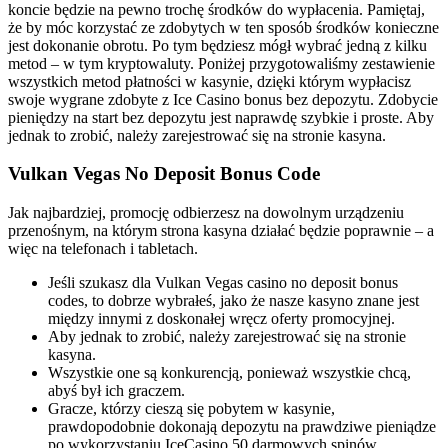
koncie będzie na pewno trochę środków do wypłacenia. Pamiętaj,
że by móc korzystać ze zdobytych w ten sposób środków konieczne
jest dokonanie obrotu. Po tym będziesz mógł wybrać jedną z kilku
metod – w tym kryptowaluty. Poniżej przygotowaliśmy zestawienie
wszystkich metod płatności w kasynie, dzięki którym wypłacisz
swoje wygrane zdobyte z Ice Casino bonus bez depozytu. Zdobycie
pieniędzy na start bez depozytu jest naprawdę szybkie i proste. Aby
jednak to zrobić, należy zarejestrować się na stronie kasyna.
Vulkan Vegas No Deposit Bonus Code
Jak najbardziej, promocję odbierzesz na dowolnym urządzeniu
przenośnym, na którym strona kasyna działać będzie poprawnie – a
więc na telefonach i tabletach.
Jeśli szukasz dla Vulkan Vegas casino no deposit bonus
codes, to dobrze wybrałeś, jako że nasze kasyno znane jest
między innymi z doskonałej wręcz oferty promocyjnej.
Aby jednak to zrobić, należy zarejestrować się na stronie
kasyna.
Wszystkie one są konkurencją, ponieważ wszystkie chcą,
abyś był ich graczem.
Gracze, którzy cieszą się pobytem w kasynie,
prawdopodobnie dokonają depozytu na prawdziwe pieniądze
po wykorzystaniu IceCasino 50 darmowych spinów.