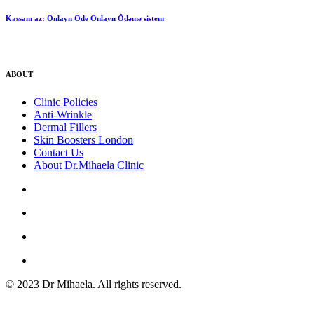
Kassam az: Onlayn Ode Onlayn Ödəmə sistem
ABOUT
Clinic Policies
Anti-Wrinkle
Dermal Fillers
Skin Boosters London
Contact Us
About Dr.Mihaela Clinic
© 2023 Dr Mihaela. All rights reserved.