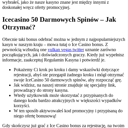
wybrałeś, jako że nasze kasyno znane jest między innymi z
doskonałej wręcz oferty promocyjnej.
Icecasino 50 Darmowych Spinów – Jak
Otrzymać?
Obecnie taki bonus odebrać można w jednym z najpopularniejszych
kasyn w naszym kraju – mowa tutaj o Ice Casino bonus. Z
pewnością wzbudzą one
vulkan vegas twitter
uznanie zarówno
początkujących, jak i doświadczonych graczy. Kiedy już wypełnisz
informacje, zaakceptuj Regulamin Kasyna i potwierdź je.
Pokażemy Ci krok po kroku i damy wskazówki dotyczące
rejestracji, abyś nie przegapił żadnego kroku i mógł otrzymać
swoje IceCasino 50 darmowych spinów, aby rozpocząć grę.
Jak widzisz, na naszej stronie znajduje się specjalny link,
prowadzący do strony kasyna.
Wtedy użytkownik może skorzystać z przypisanych do
danego kodu bardzo atrakcyjnych w większości wypadków
korzyści.
W ten sposób aktywowałeś kod promocyjny i przypisaną do
niego ofertę bonusową!
Gdy skończysz już grać z Ice Casino bonus za rejestrację, na twoim