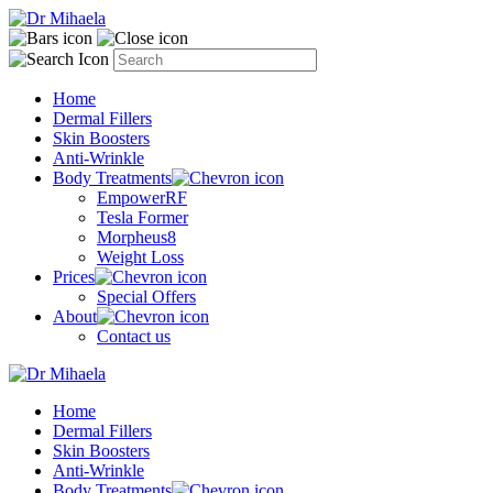
Home
Dermal Fillers
Skin Boosters
Anti-Wrinkle
Body Treatments
EmpowerRF
Tesla Former
Morpheus8
Weight Loss
Prices
Special Offers
About
Contact us
Home
Dermal Fillers
Skin Boosters
Anti-Wrinkle
Body Treatments