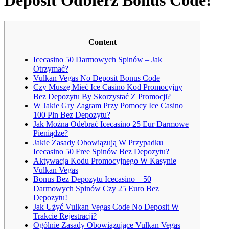
Deposit Odbierz Bonus Code!
Content
Icecasino 50 Darmowych Spinów – Jak
Otrzymać?
Vulkan Vegas No Deposit Bonus Code
Czy Muszę Mieć Ice Casino Kod Promocyjny
Bez Depozytu By Skorzystać Z Promocji?
W Jakie Gry Zagram Przy Pomocy Ice Casino
100 Pln Bez Depozytu?
Jak Można Odebrać Icecasino 25 Eur Darmowe
Pieniądze?
Jakie Zasady Obowiązują W Przypadku
Icecasino 50 Free Spinów Bez Depozytu?
Aktywacja Kodu Promocyjnego W Kasynie
Vulkan Vegas
Bonus Bez Depozytu Icecasino – 50
Darmowych Spinów Czy 25 Euro Bez
Depozytu!
Jak Użyć Vulkan Vegas Code No Deposit W
Trakcie Rejestracji?
Ogólnie Zasady Obowiązujące Vulkan Vegas