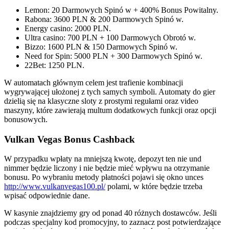
Lemon: 20 Darmowych Spinó w + 400% Bonus Powitalny.
Rabona: 3600 PLN & 200 Darmowych Spinó w.
Energy casino: 2000 PLN.
Ultra casino: 700 PLN + 100 Darmowych Obrotó w.
Bizzo: 1600 PLN & 150 Darmowych Spinó w.
Need for Spin: 5000 PLN + 300 Darmowych Spinó w.
22Bet: 1250 PLN.
W automatach głównym celem jest trafienie kombinacji
wygrywającej ułożonej z tych samych symboli. Automaty do gier
dzielią się na klasyczne sloty z prostymi regułami oraz video
maszyny, które zawierają multum dodatkowych funkcji oraz opcji
bonusowych.
Vulkan Vegas Bonus Cashback
W przypadku wpłaty na mniejszą kwotę, depozyt ten nie und
nimmer będzie liczony i nie będzie mieć wpływu na otrzymanie
bonusu. Po wybraniu metody płatności pojawi się okno unces
http://www.vulkanvegas100.pl/
polami, w które będzie trzeba
wpisać odpowiednie dane.
W kasynie znajdziemy gry od ponad 40 różnych dostawców. Jeśli
podczas specjalny kod promocyjny, to zaznacz post potwierdzające