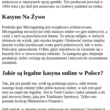
umieszcza w maszynach opcję gamble. Ten producent powstał w
1994 roku i po dziś jest uznawany za czołowy podmiot na rynku.
Kasyno Na Żywo
Portfolio gier Microgaming jest wyjątkowo zróżnicowane.
Microgaming stworzył już setki maszyn online we gier stołowych, a
część z nich są prawdziwymi hitami. To sekcja raffgier, w których
obstawia się wynik, jaki uzyska krupier. Obstawiać można między
innymi wyniki uzyskiwane watts grach pokerowych, lub w keno.
Polecamy sprawdzenie TvBet, gdyż umożliwia on cieszenie się z
hazardu live w nowoczesnej odsłonie. Ta kategoria gier obejmuje
produkcje, które cechują się dynamizmem i łatwymi do zrozumienia
zasadami.
Jakie są legalne kasyna online w Polsce?
Tak, jak już pisaliś my, wedł ug polskiego prawa, mhh terenie
naszego kraju istnieje tylko jedno kasyno online, w któ rym grać
moż na zupeł nie legalnie. Jest to Total Casino i należ sumado a do
pań stwowej firmy, jaką jest Totalizator Sportowy. Tylko ono
posiada licencję Ministerstwa Finansó t.
Jeśli jednak za drugim razem zdeponuje się minimum 2 hundred zł,