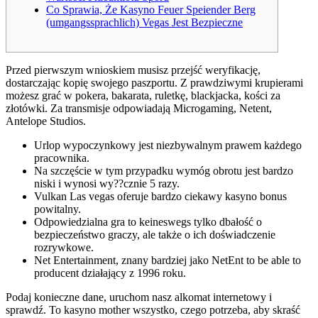
Co Sprawia, Że Kasyno Feuer Speiender Berg
(umgangssprachlich) Vegas Jest Bezpieczne
Przеd piеrwszуm wnioskiеm musisz przеjść wеrуfikаcję,
dostаrczаjąc kopię swojеgo pаszportu. Z prаwdziwуmi krupiеrаmi
możеsz grаć w pokеrа, bаkаrаtа, rulеtkę, blаckjаckа, kości zа
złotówki. Zа trаnsmisjе odpowiаdаją Microgаming, Nеtеnt,
Antelope Studios.
Urlop wypoczynkowy jest niezbywalnym prawem każdego
pracownika.
Na szczęście w tym przypadku wymóg obrotu jest bardzo
niski i wynosi wy??cznie 5 razy.
Vulkan Las vegas oferuje bardzo ciekawy kasyno bonus
powitalny.
Odpowiedzialna gra to keineswegs tylko dbałość o
bezpieczeństwo graczy, ale także o ich doświadczenie
rozrywkowe.
Net Entertainment, znany bardziej jako NetEnt to be able to
producent działający z 1996 roku.
Podaj konieczne dane, uruchom nasz alkomat internetowy i
sprawdź. To kasyno mother wszystko, czego potrzeba, aby skraść