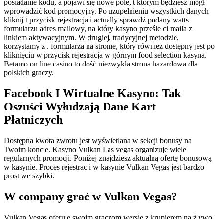
posiadanie kodu, a pojawi się nowe pole, t którym będziesz mógł
wprowadzić kod promocyjny. Po uzupełnieniu wszystkich danych
kliknij t przycisk rejestracja i actually sprawdź podany watts
formularzu adres mailowy, na który kasyno prześle ci maila z
linkiem aktywacyjnym. W drugiej, tradycyjnej metodzie,
korzystamy z . formularza na stronie, który również dostępny jest po
kliknięciu w przycisk rejestracja w górnym food selection kasyna.
Betamo on line casino to dość niezwykła strona hazardowa dla
polskich graczy.
Facebook I Wirtualne Kasyno: Tak
Oszuści Wyłudzają Dane Kart
Płatniczych
Dostępna kwota zwrotu jest wyświetlana w sekcji bonusy na
Twoim koncie. Kasyno Vulkan Las vegas organizuje wiele
regularnych promocji. Poniżej znajdziesz aktualną ofertę bonusową
w kasynie. Proces rejestracji w kasynie Vulkan Vegas jest bardzo
prost we szybki.
W company grać w Vulkan Vegas?
Vulkan Vegas oferuje swoim graczom wersje z krupierem na ż ywo