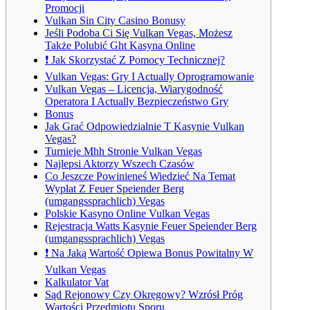
Promocji
Vulkan Sin City Casino Bonusy
Jeśli Podoba Ci Się Vulkan Vegas, Możesz
Także Polubić Ght Kasyna Online
❗ Jak Skorzystać Z Pomocy Technicznej?
Vulkan Vegas: Gry I Actually Oprogramowanie
Vulkan Vegas – Licencja, Wiarygodność
Operatora I Actually Bezpieczeństwo Gry
Bonus
Jak Grać Odpowiedzialnie T Kasynie Vulkan
Vegas?
Turnieje Mhh Stronie Vulkan Vegas
Najlepsi Aktorzy Wszech Czasów
Co Jeszcze Powinieneś Wiedzieć Na Temat
Wypłat Z Feuer Speiender Berg
(umgangssprachlich) Vegas
Polskie Kasyno Online Vulkan Vegas
Rejestracja Watts Kasynie Feuer Speiender Berg
(umgangssprachlich) Vegas
❗ Na Jaką Wartość Opiewa Bonus Powitalny W
Vulkan Vegas
Kalkulator Vat
Sąd Rejonowy Czy Okręgowy? Wzrósł Próg
Wartości Przedmiotu Sporu