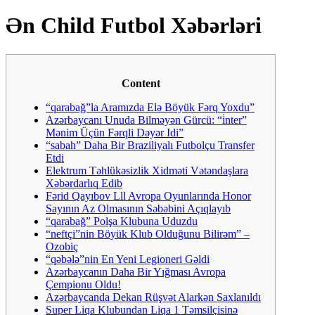
Ən Child Futbol Xəbərləri
Content
“qarabağ”la Aramızda Elə Böyük Fərq Yoxdu”
Azərbaycanı Unuda Bilməyən Gürcü: “i̇nter”
Mənim Üçün Fərqli Dəyər Idi”
“sabah” Daha Bir Braziliyalı Futbolçu Transfer
Etdi
Elektrum Təhlükəsizlik Xidməti Vətəndaşlara
Xəbərdarlıq Edib
Fərid Qayıbov Lll Avropa Oyunlarında Honor
Sayının Az Olmasının Səbəbini Açıqlayıb
“qarabağ” Polşa Klubuna Uduzdu
“neftçi”nin Böyük Klub Olduğunu Bilirəm” –
Ozobiç
“qəbələ”nin En Yeni Legioneri Gəldi
Azərbaycanın Daha Bir Yığması Avropa
Çempionu Oldu!
Azərbaycanda Dekan Rüşvət Alarkən Saxlanıldı
Super Liqa Klubundan Liqa 1 Təmsilçisinə