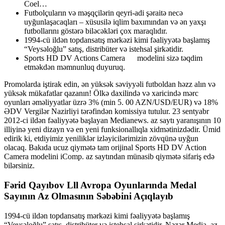
Coel…
Futbolçuların və məşqçilərin qeyri-adi şəraitə necə
uyğunlaşacaqları – xüsusilə iqlim baxımından və ən yaxşı
futbollarını göstərə biləcəkləri çox maraqlıdır.
1994-cü ildən topdansatış mərkəzi kimi fəaliyyətə başlamış
“Veysəloğlu” satış, distribüter və istehsal şirkətidir.
Sports HD DV Actions Camera modelini sizə təqdim
etməkdən məmnunluq duyuruq.
Promolarda iştirak edin, ən yüksək səviyyəli futboldan həzz alın və
yüksək mükafatlar qazanın! Ölkə daxilində və xaricində mərc
oyunları əməliyyatlar üzrə 3% (min 5. 00 AZN/USD/EUR) və 18%
ƏDV Vergilər Nazirliyi tərəfindən komissiya tutulur. 23 sentyabr
2012-ci ildən fəaliyyətə başlayan Medianews. az saytı yaranışının 10
illiyinə yeni dizayn və en yeni funksionallıqla xidmətinizdədir. Ümid
edirik ki, etdiyimiz yeniliklər izləyicilərimizin zövqünə uyğun
olacaq. Bakıda ucuz qiymətə tam orijinal Sports HD DV Action
Camera modelini iComp. az saytından münasib qiymətə sifariş edə
bilərsiniz.
Fərid Qayıbov Lll Avropa Oyunlarında Medal
Sayının Az Olmasının Səbəbini Açıqlayıb
1994-cü ildən topdansatış mərkəzi kimi fəaliyyətə başlamış
“Veysəloğlu” satış, distribüter və istehsal şirkətidir. Nəzər Media. az