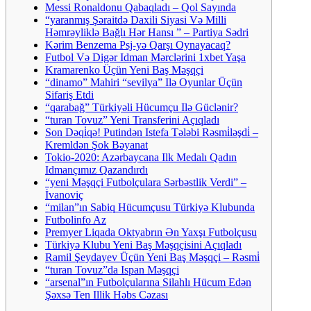
Messi Ronaldonu Qabaqladı – Qol Sayında
“yaranmış Şəraitdə Daxili Siyasi Və Milli
Həmrəyliklə Bağlı Hər Hansı ” – Partiya Sədri
Kərim Benzema Psj-yə Qarşı Oynayacaq?
Futbol Və Digər Idman Mərclərini 1xbet Yaşa
Kramarenko Üçün Yeni Baş Məşqçi
“dinamo” Mahiri “sevilya” Ilə Oyunlar Üçün
Sifariş Etdi
“qarabağ” Türkiyəli Hücumçu Ilə Güclənir?
“turan Tovuz” Yeni Transferini Açıqladı
Son Dəqi̇qə! Putindən Istefa Tələbi Rəsmi̇ləşdi̇ –
Kremldən Şok Bəyanat
Tokio-2020: Azərbaycana Ilk Medalı Qadın
Idmançımız Qazandırdı
“yeni Məşqçi Futbolçulara Sərbəstlik Verdi” –
İvanoviç
“milan”ın Sabiq Hücumçusu Türkiyə Klubunda
Futbolinfo Az
Premyer Liqada Oktyabrın Ən Yaxşı Futbolçusu
Türkiyə Klubu Yeni Baş Məşqçisini Açıqladı
Ramil Şeydayev Üçün Yeni Baş Məşqçi – Rəsmi̇
“turan Tovuz”da Ispan Məşqçi
“arsenal”ın Futbolçularına Silahlı Hücum Edən
Şəxsə Ten Illik Həbs Cəzası