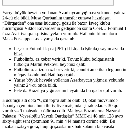
Yarışa böyük heyətlə yollanan Azərbaycan yığması yekunda yalnız
24-cü ola bildi. Musa Qurbanlını transfer etməyə hazırlaşan
“Dürqarden” ona əsas hücumçu gözü ilə baxır. İsveç klubu
hücumçusu Viktor Edvardsenin gedişindən sonra Coel… Formual 1
üzrə Avstriya qran-prisinə yekun vurulub. Həftənin triumfatoru
Maks Ferstappen əsas yarışı da qazanıb.
Peşəkar Futbol Liqası (PFL) II Liqada iştirakçı sayını azalda
bilər.
Futbolinfo. az xəbər verir ki, Tovuz klubu bolqarıstanlı
futbolçu Martin Petkovu heyətinə qatıb.
Futbolinfo. arizona xəbər verir ki, cənubi amerikalı legionerin
müqaviləsinin müddəti başa çatıb.
Yarışa böyük heyətlə yollanan Azərbaycan yığması yekunda
yalnız 24-cü onda bildi.
Pele də Braziliya yığmasının heyətində bu qədər qol vurub.
Hücumçu altı dəfə “Qızıl top”a sahibi olub. O, ötən mövsümdə
İspaniya çempionatının thirty five matçında iştirak edərək 30 qol
vurub və 9 məhsuldar ötürmə edib. Maliyyə Bazarlarına Nəzarət
Palatası “Veysəloğlu Yaycılı Qardaşlar” MMC-ni 48 min 128 avro
sixty-eight sent (təxminən 91 min 444 manat) cərimə edib. Bu
inzibati xətaya görə, hüquqi şəxslər inzibati xətanın bilavasitə