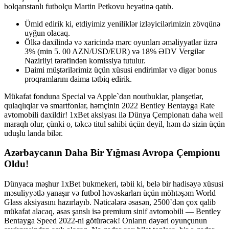
bolqarıstanlı futbolçu Martin Petkovu heyətinə qatıb.
Ümid edirik ki, etdiyimiz yeniliklər izləyicilərimizin zövqünə
uyğun olacaq.
Ölkə daxilində və xaricində mərc oyunları əməliyyatlar üzrə
3% (min 5. 00 AZN/USD/EUR) və 18% ƏDV Vergilər
Nazirliyi tərəfindən komissiya tutulur.
Daimi müştərilərimiz üçün xüsusi endirimlər və digər bonus
proqramlarını daima tətbiq edirik.
Mükafat fonduna Special və Apple`dan noutbuklar, planşetlər,
qulaqlıqlar və smartfonlar, həmçinin 2022 Bentley Bentayga Rate ​​​​
avtomobili daxildir! 1xBet aksiyası ilə Dünya Çempionatı daha weil
maraqlı olur, çünki o, təkcə titul sahibi üçün deyil, həm də sizin üçün
uduşlu landa bilər.
Azərbaycanın Daha Bir Yığması Avropa Çempionu
Oldu!
Dünyaca məşhur 1xBet bukmekeri, təbii ki, belə bir hadisəyə xüsusi
məsuliyyətlə yanaşır və futbol həvəskarları üçün möhtəşəm World
Glass aksiyasını hazırlayıb. Nəticələrə əsasən, 2500`dən çox qalib
mükafat alacaq, əsas şanslı isə premium sinif avtomobili — Bentley
Bentayga Speed ​​2022-ni götürəcək! Onların dəyəri oyunçunun