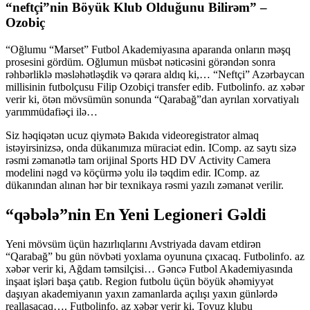
“neftçi”nin Böyük Klub Olduğunu Bilirəm” –
Ozobiç
“Oğlumu “Marset” Futbol Akademiyasına aparanda onların məşq
prosesini gördüm. Oğlumun müsbət nəticəsini görəndən sonra
rəhbərliklə məsləhətləşdik və qərara aldıq ki,… “Neftçi” Azərbaycan
millisinin futbolçusu Filip Ozobiçi transfer edib. Futbolinfo. az xəbər
verir ki, ötən mövsümün sonunda “Qarabağ”dan ayrılan xorvatiyalı
yarımmüdafiəçi ilə…
Siz həqiqətən ucuz qiymətə Bakıda videoregistrator almaq
istəyirsinizsə, onda dükanımıza müraciət edin. IComp. az saytı sizə
rəsmi zəmanətlə tam orijinal Sports HD DV Activity Camera
modelini nəgd və köçürmə yolu ilə təqdim edir. IComp. az
dükanından alınan hər bir texnikaya rəsmi yazılı zəmanət verilir.
“qəbələ”nin En Yeni Legioneri Gəldi
Yeni mövsüm üçün hazırlıqlarını Avstriyada davam etdirən
“Qarabağ” bu gün növbəti yoxlama oyununa çıxacaq. Futbolinfo. az
xəbər verir ki, Ağdam təmsilçisi… Gəncə Futbol Akademiyasında
inşaat işləri başa çatıb. Region futbolu üçün böyük əhəmiyyət
daşıyan akademiyanın yaxın zamanlarda açılışı yaxın günlərdə
reallaşacaq…. Futbolinfo. az xəbər verir ki, Tovuz klubu