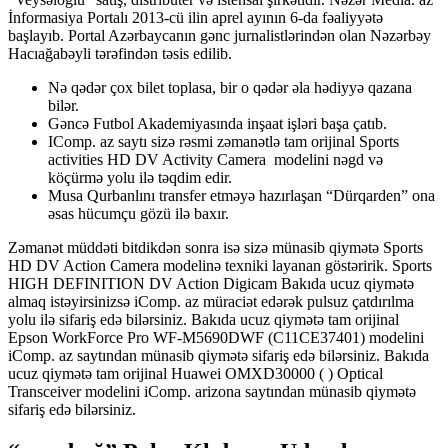
İnformasiya Portalı 2013-cü ilin aprel ayının 6-da fəaliyyətə
başlayıb. Portal Azərbaycanın gənc jurnalistlərindən olan Nəzərbəy
Hacıağabəyli tərəfindən təsis edilib.
Nə qədər çox bilet toplasa, bir o qədər əla hədiyyə qazana
bilər.
Gəncə Futbol Akademiyasında inşaat işləri başa çatıb.
IComp. az saytı sizə rəsmi zəmanətlə tam orijinal Sports
activities HD DV Activity Camera modelini nəgd və
köçürmə yolu ilə təqdim edir.
Musa Qurbanlını transfer etməyə hazırlaşan “Dürqarden” ona
əsas hücumçu gözü ilə baxır.
Zəmanət müddəti bitdikdən sonra isə sizə münasib qiymətə Sports
HD DV Action Camera modelinə texniki layanan göstəririk. Sports
HIGH DEFINITION DV Action Digicam Bakıda ucuz qiymətə
almaq istəyirsinizsə iComp. az müraciət edərək pulsuz çatdırılma
yolu ilə sifariş edə bilərsiniz. Bakıda ucuz qiymətə tam orijinal
Epson WorkForce Pro WF-M5690DWF (C11CE37401) modelini
iComp. az saytından münasib qiymətə sifariş edə bilərsiniz. Bakıda
ucuz qiymətə tam orijinal Huawei OMXD30000 ( ) Optical
Transceiver modelini iComp. arizona saytından münasib qiymətə
sifariş edə bilərsiniz.