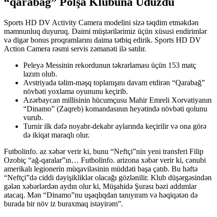
“qarabağ” Polşa Klubuna Uduzdu
Sports HD DV Activity Camera modelini sizə təqdim etməkdən
məmnunluq duyuruq. Daimi müştərilərimiz üçün xüsusi endirimlər
və digər bonus proqramlarını daima tətbiq edirik. Sports HD DV
Action Camera rəsmi servis zəmanəti ilə satılır.
Peleyə Messinin rekordunun təkrarlaması üçün 153 matç
lazım olub.
Avstriyada təlim-məşq toplanışını davam etdirən “Qarabağ”
növbəti yoxlama oyununu keçirib.
Azərbaycan millisinin hücumçusu Mahir Emreli Xorvatiyanın
“Dinamo” (Zaqreb) komandasının heyətində növbəti qolunu
vurub.
Turnir ilk dəfə noyabr-dekabr aylarında keçirilir və ona görə
də ikiqat maraqlı olur.
Futbolinfo. az xəbər verir ki, bunu “Neftçi”nin yeni transferi Filip
Ozobiç “ağ-qaralar”ın… Futbolinfo. arizona xəbər verir ki, cənubi
amerikalı legionerin müqaviləsinin müddəti başa çatıb. Bu həftə
“Neftçi”də ciddi dəyişikliklər olacağı gözlənilir. Klub düşərgəsindən
gələn xəbərlərdən aydın olur ki, Müşahidə Şurası bəzi addımlar
atacaq. Mən “Dinamo”nu uşaqlıqdan tanıyıram və həqiqətən də
burada bir növ iz buraxmaq istəyirəm”.