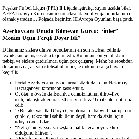
Peşəkar Futbol Liqası (PFL) II Liqada iştirakçı sayını azalda bilər.
AFFA İcraiyyə Komitəsinin son iclasında verdiyi qərarlarda buna
olanak yaradan… Polşada keçirilən III Avropa Oyunları başa çatdı.
Azərbaycanı Unuda Bilməyən Gürcü: “i̇nter”
Mənim Üçün Fərqli Dəyər Idi”
Dükanımız sizlərə dünya brendlərinin ən son istehsal edilmiş
texnikasını geniş çeşiddə təqdim edir. Bütün ən son yeniliklərin
tətbiqi və sizlərə çatdırılması üçün çox çalışırıq. Məhz bu səbəbdən
dükanımızda, ən son istehsal olunmuş texnikanın satışı həyata
keçirilir.
Portal Azərbaycanın gənc jurnalistlərindən olan Nəzərbəy
Hacıağabəyli tərəfindən təsis edilib.
O, ötən mövsümdə İspaniya çempionatının thirty-five
matçında iştirak edərək 30 qol vurub və 9 məhsuldar ötürmə
edib.
1xBet aksiyası ilə Dünya Çempionatı daha weil maraqlı olur,
çünki o, təkcə titul sahibi üçün deyil, həm də sizin üçün
uduşlu onda bilər.
“Neftçi”nin yaxşı azarkeşlərə malik necə böyük klub
olduğunu bilirəm”.
AFFA İcraiyyə Komitəsinin son iclasında verdiyi qərarlarda