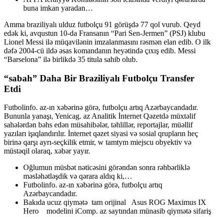
buna imkan yaradan…
Amma braziliyalı ulduz futbolçu 91 görüşdə 77 qol vurub. Qeyd
edək ki, avqustun 10-da Fransanın “Pari Sen-Jermen” (PSJ) klubu
Lionel Messi ilə müqavilənin imzalanmasını rəsmən elan edib. O ilk
dəfə 2004-cü ildə əsas komandanın heyətində çıxış edib. Messi
“Barselona” ilə birlikdə 35 titula sahib olub.
“sabah” Daha Bir Braziliyalı Futbolçu Transfer
Etdi
Futbolinfo. az-ın xəbərinə görə, futbolçu artıq Azərbaycandadır.
Bununla yanaşı, Yenicag. az Analitik İnternet Qəzetdə müxtəlif
sahələrdən bəhs edən müsahibələr, təhlillər, reportajlar, müəllif
yazıları işıqlandırılır. İnternet qəzet siyasi və sosial qrupların heç
birinə qarşı ayrı-seçkilik etmir, w tamtym miejscu obyektiv və
müstəqil olaraq, xəbər yayır.
Oğlumun müsbət nəticəsini görəndən sonra rəhbərliklə
məsləhətləşdik və qərara aldıq ki,…
Futbolinfo. az-ın xəbərinə görə, futbolçu artıq
Azərbaycandadır.
Bakıda ucuz qiymətə tam orijinal Asus ROG Maximus IX
Hero modelini iComp. az saytından münasib qiymətə sifariş