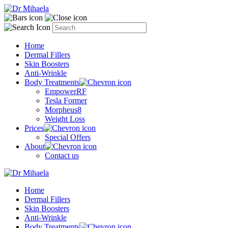
Home
Dermal Fillers
Skin Boosters
Anti-Wrinkle
Body Treatments
EmpowerRF
Tesla Former
Morpheus8
Weight Loss
Prices
Special Offers
About
Contact us
Home
Dermal Fillers
Skin Boosters
Anti-Wrinkle
Body Treatments