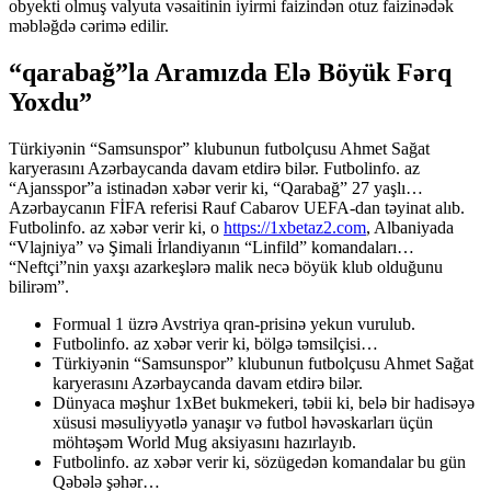
obyekti olmuş valyuta vəsaitinin iyirmi faizindən otuz faizinədək
məbləğdə cərimə edilir.
“qarabağ”la Aramızda Elə Böyük Fərq
Yoxdu”
Türkiyənin “Samsunspor” klubunun futbolçusu Ahmet Sağat
karyerasını Azərbaycanda davam etdirə bilər. Futbolinfo. az
“Ajansspor”a istinadən xəbər verir ki, “Qarabağ” 27 yaşlı…
Azərbaycanın FİFA referisi Rauf Cabarov UEFA-dan təyinat alıb.
Futbolinfo. az xəbər verir ki, o
https://1xbetaz2.com
, Albaniyada
“Vlajniya” və Şimali İrlandiyanın “Linfild” komandaları…
“Neftçi”nin yaxşı azarkeşlərə malik necə böyük klub olduğunu
bilirəm”.
Formual 1 üzrə Avstriya qran-prisinə yekun vurulub.
Futbolinfo. az xəbər verir ki, bölgə təmsilçisi…
Türkiyənin “Samsunspor” klubunun futbolçusu Ahmet Sağat
karyerasını Azərbaycanda davam etdirə bilər.
Dünyaca məşhur 1xBet bukmekeri, təbii ki, belə bir hadisəyə
xüsusi məsuliyyətlə yanaşır və futbol həvəskarları üçün
möhtəşəm World Mug aksiyasını hazırlayıb.
Futbolinfo. az xəbər verir ki, sözügedən komandalar bu gün
Qəbələ şəhər…