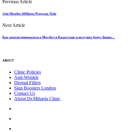
Previous Article
Join Mostbet Affiliates Program Toda
Next Article
Как зарегистрироваться в Мостбет в Казахстане и получить бонус Бизнес...
ABOUT
Clinic Policies
Anti-Wrinkle
Dermal Fillers
Skin Boosters London
Contact Us
About Dr.Mihaela Clinic