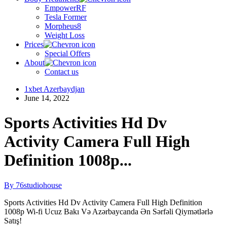
EmpowerRF
Tesla Former
Morpheus8
Weight Loss
Prices
Special Offers
About
Contact us
1xbet Azerbaydjan
June 14, 2022
Sports Activities Hd Dv
Activity Camera Full High
Definition 1008p...
By 76studiohouse
Sports Activities Hd Dv Activity Camera Full High Definition
1008p Wi-fi Ucuz Bakı Və Azərbaycanda Ən Sərfəli Qiymətlərlə
Satış!