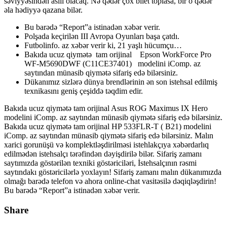
səviyyəsindən asılı olacaq. Nə qədər çox bilet toplasa, bir o qədər
əla hədiyyə qazana bilər.
Bu barədə “Report”a istinadən xəbər verir.
Polşada keçirilən III Avropa Oyunları başa çatdı.
Futbolinfo. az xəbər verir ki, 21 yaşlı hücumçu…
Bakıda ucuz qiymətə tam orijinal Epson WorkForce Pro
WF-M5690DWF (C11CE37401) modelini iComp. az
saytından münasib qiymətə sifariş edə bilərsiniz.
Dükanımız sizlərə dünya brendlərinin ən son istehsal edilmiş
texnikasını geniş çeşiddə təqdim edir.
Bakıda ucuz qiymətə tam orijinal Asus ROG Maximus IX Hero
modelini iComp. az saytından münasib qiymətə sifariş edə bilərsiniz.
Bakıda ucuz qiymətə tam orijinal HP 533FLR-T ( B21) modelini
iComp. az saytından münasib qiymətə sifariş edə bilərsiniz. Malın
xarici gorunüşü və komplektləşdirilməsi istehlakçıya xəbərdarlıq
edilmədən istehsalçı tərəfindən dəyişdirilə bilər. Sifariş zamanı
saytımızda göstərilən texniki göstəriciləri, İstehsalçının rəsmi
saytındakı göstəricilərlə yoxlayın! Sifariş zamanı malın dükanımızda
olmağı barədə telefon və ahora online-chat vasitəsilə dəqiqləşdirin!
Bu barədə “Report”a istinadən xəbər verir.
Share