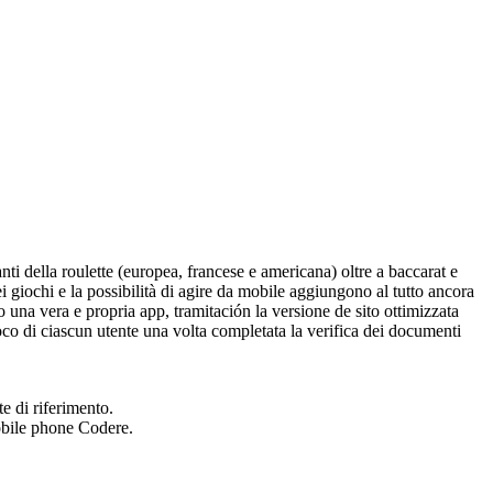
ti della roulette (europea, francese e americana) oltre a baccarat e
giochi e la possibilità di agire da mobile aggiungono al tutto ancora
o una vera e propria app, tramitación la versione de sito ottimizzata
oco di ciascun utente una volta completata la verifica dei documenti
e di riferimento.
obile phone Codere.