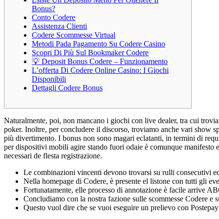
Bonus?
Conto Codere
Assistenza Clienti
Codere Scommesse Virtual
Metodi Pada Pagamento Su Codere Casino
Scopri Di Più Sul Bookmaker Codere
💡 Deposit Bonus Codere – Funzionamento
L’offerta Di Codere Online Casino: I Giochi
Disponibili
Dettagli️ Codere Bonus
Naturalmente, poi, non mancano i giochi con live dealer, tra cui trovia
poker. Inoltre, per concludere il discorso, troviamo anche vari show s
più divertimento. I bonus non sono magari eclatanti, in termini di requ
per dispositivi mobili agire stando fuori odaie è comunque manifesto e
necessari de flesta registrazione.
Le combinazioni vincenti devono trovarsi su rulli consecutivi ed
Nella homepage di Codere, è presente el listone con tutti gli ev
Fortunatamente, elle processo di annotazione è facile arrive 
Concludiamo con la nostra fazione sulle scommesse Codere e su
Questo vuol dire che se vuoi eseguire un prelievo con Postepay