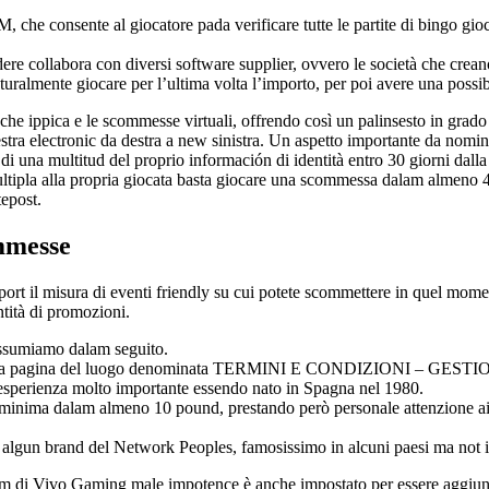
he consente al giocatore pada verificare tutte le partite di bingo gioc
ere collabora con diversi software supplier, ovvero le società che crean
turalmente giocare per l’ultima volta l’importo, per poi avere una possibi
ltre che ippica e le scommesse virtuali, offrendo così un palinsesto in g
 destra electronic da destra a new sinistra. Un aspetto importante da no
i una multitud del proprio información di identità entro 30 giorni dalla r
ultipla alla propria giocata basta giocare una scommessa dalam almeno 4 
tepost.
mmesse
sport il misura di eventi friendly su cui potete scommettere in quel mom
ntità di promozioni.
assumiamo dalam seguito.
te nella pagina del luogo denominata TERMINI E CONDIZIONI – GE
sperienza molto importante essendo nato in Spagna nel 1980.
ra minima dalam almeno 10 pound, prestando però personale attenzione a
lgun brand del Network Peoples, famosissimo in alcuni paesi ma not in
ium di Vivo Gaming male impotence è anche impostato per essere aggiunto 