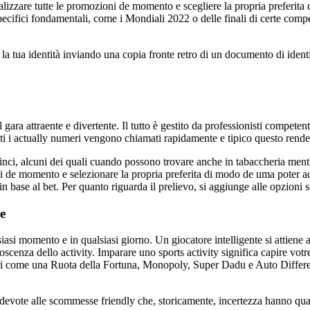
ualizzare tutte le promozioni de momento e scegliere la propria preferit
ifici fondamentali, come i Mondiali 2022 o delle finali di certe compet
 la tua identità inviando una copia fronte retro di un documento di identi
gara attraente e divertente. Il tutto è gestito da professionisti compet
tti i actually numeri vengono chiamati rapidamente e tipico questo ren
 vinci, alcuni dei quali cuando possono trovare anche in tabaccheria mentr
ni de momento e selezionare la propria preferita di modo de uma poter a
 in base al bet. Per quanto riguarda il prelievo, si aggiunge alle opzioni s
e
iasi momento e in qualsiasi giorno. Un giocatore intelligente si attiene a
scenza dello activity. Imparare uno sports activity significa capire vot
anti come una Ruota della Fortuna, Monopoly, Super Dadu e Auto Differen
evote alle scommesse friendly che, storicamente, incertezza hanno qualc