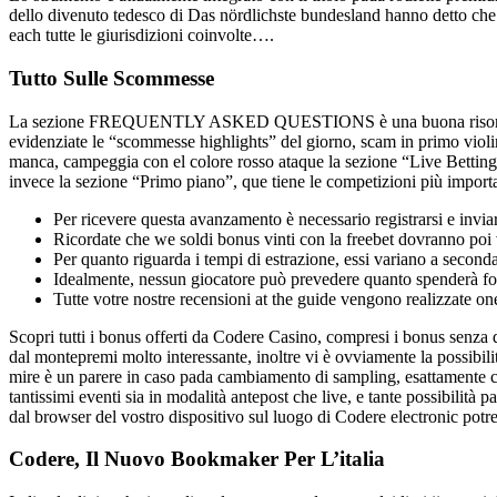
dello divenuto tedesco di Das nördlichste bundesland hanno detto che il 
each tutte le giurisdizioni coinvolte….
Tutto Sulle Scommesse
La sezione FREQUENTLY ASKED QUESTIONS è una buona risorsa per sem
evidenziate le “scommesse highlights” del giorno, scam in primo violi
manca, campeggia con el colore rosso ataque la sezione “Live Betting”,
invece la sezione “Primo piano”, que tiene le competizioni più importa
Per ricevere questa avanzamento è necessario registrarsi e inviar
Ricordate che we soldi bonus vinti con la freebet dovranno poi va
Per quanto riguarda i tempi di estrazione, essi variano a secon
Idealmente, nessun giocatore può prevedere quanto spenderà for
Tutte votre nostre recensioni at the guide vengono realizzate o
Scopri tutti i bonus offerti da Codere Casino, compresi i bonus senza 
dal montepremi molto interessante, inoltre vi è ovviamente la possibili
mire è un parere in caso pada cambiamento di sampling, esattamente co
tantissimi eventi sia in modalità antepost che live, e tante possibilit
dal browser del vostro dispositivo sul luogo di Codere electronic pot
Codere, Il Nuovo Bookmaker Per L’italia