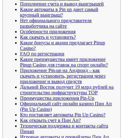
Пополнение счета и вывод выигрышей
Какие автоматы в Pin up дают самый
крупный выигрыш?
Нет официального представителя
разработчика на сайте
Особенности приложения
Как скачать и установить?
Какие бонусы и акции предлагает Pinup
Casino?
FAQ по регистрации
Какие преимущества имеет приложение
Pinup Casino для ставок на спорт онлайн?
Приложение Pin-up на Андроид – как
скачать и установить, регистрация через
приложение и вывод средств
Дальний Восток получит 19 млрд рублей на
строительство инфраструктуры ТОР
Преимущества приложения Pin-Up
Официальный сайт онлайн казино Пин Ап
(Pin Up Casino)
Кто поставляет автоматы Pin Up Casino?
Как открыть счет в Пин Ап?
Техническая поддержка и контакты сайта
Пинап
Игровые автоматы и провайдеры Пин Ап