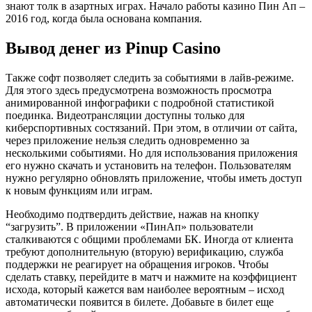
знают толк в азартных играх. Начало работы казино Пин Ап –
2016 год, когда была основана компания.
Вывод денег из Pinup Casino
Также софт позволяет следить за событиями в лайв-режиме.
Для этого здесь предусмотрена возможность просмотра
анимированной инфографики с подробной статистикой
поединка. Видеотрансляции доступны только для
киберспортивных состязаний. При этом, в отличии от сайта,
через приложение нельзя следить одновременно за
несколькими событиями. Но для использования приложения
его нужно скачать и установить на телефон. Пользователям
нужно регулярно обновлять приложение, чтобы иметь доступ
к новым функциям или играм.
Необходимо подтвердить действие, нажав на кнопку
“загрузить”. В приложении «ПинАп» пользователи
сталкиваются с общими проблемами БК. Иногда от клиента
требуют дополнительную (вторую) верификацию, служба
поддержки не реагирует на обращения игроков. Чтобы
сделать ставку, перейдите в матч и нажмите на коэффициент
исхода, который кажется вам наиболее вероятным – исход
автоматически появится в билете. Добавьте в билет еще