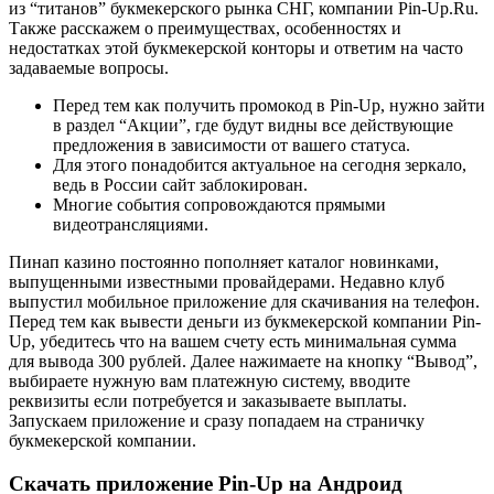
из “титанов” букмекерского рынка СНГ, компании Pin-Up.Ru.
Также расскажем о преимуществах, особенностях и
недостатках этой букмекерской конторы и ответим на часто
задаваемые вопросы.
Перед тем как получить промокод в Pin-Up, нужно зайти
в раздел “Акции”, где будут видны все действующие
предложения в зависимости от вашего статуса.
Для этого понадобится актуальное на сегодня зеркало,
ведь в России сайт заблокирован.
Многие события сопровождаются прямыми
видеотрансляциями.
Пинап казино постоянно пополняет каталог новинками,
выпущенными известными провайдерами. Недавно клуб
выпустил мобильное приложение для скачивания на телефон.
Перед тем как вывести деньги из букмекерской компании Pin-
Up, убедитесь что на вашем счету есть минимальная сумма
для вывода 300 рублей. Далее нажимаете на кнопку “Вывод”,
выбираете нужную вам платежную систему, вводите
реквизиты если потребуется и заказываете выплаты.
Запускаем приложение и сразу попадаем на страничку
букмекерской компании.
Скачать приложение Pin-Up на Андроид