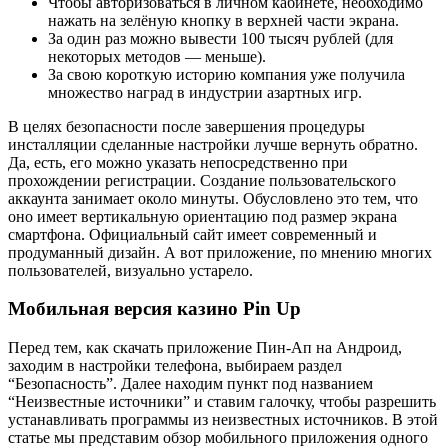
Чтобы авторизоваться в личном кабинете, необходимо
нажать на зелёную кнопку в верхней части экрана.
За один раз можно вывести 100 тысяч рублей (для
некоторых методов — меньше).
За свою короткую историю компания уже получила
множество наград в индустрии азартных игр.
В целях безопасности после завершения процедуры
инсталляции сделанные настройки лучше вернуть обратно.
Да, есть, его можно указать непосредственно при
прохождении регистрации. Создание пользовательского
аккаунта занимает около минуты. Обусловлено это тем, что
оно имеет вертикальную ориентацию под размер экрана
смартфона. Официальный сайт имеет современный и
продуманный дизайн. А вот приложение, по мнению многих
пользователей, визуально устарело.
Мобильная версия казино Pin Up
Перед тем, как скачать приложение Пин-Ап на Андроид,
заходим в настройки телефона, выбираем раздел
“Безопасность”. Далее находим пункт под названием
“Неизвестные источники” и ставим галочку, чтобы разрешить
устанавливать программы из неизвестных источников. В этой
статье мы представим обзор мобильного приложения одного