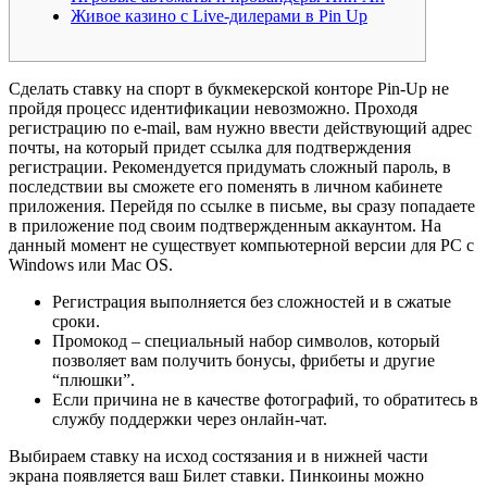
Живое казино с Live-дилерами в Pin Up
Сделать ставку на спорт в букмекерской конторе Pin-Up не
пройдя процесс идентификации невозможно. Проходя
регистрацию по e-mail, вам нужно ввести действующий адрес
почты, на который придет ссылка для подтверждения
регистрации. Рекомендуется придумать сложный пароль, в
последствии вы сможете его поменять в личном кабинете
приложения. Перейдя по ссылке в письме, вы сразу попадаете
в приложение под своим подтвержденным аккаунтом. На
данный момент не существует компьютерной версии для PC с
Windows или Mac OS.
Регистрация выполняется без сложностей и в сжатые
сроки.
Промокод – специальный набор символов, который
позволяет вам получить бонусы, фрибеты и другие
“плюшки”.
Если причина не в качестве фотографий, то обратитесь в
службу поддержки через онлайн-чат.
Выбираем ставку на исход состязания и в нижней части
экрана появляется ваш Билет ставки. Пинкоины можно