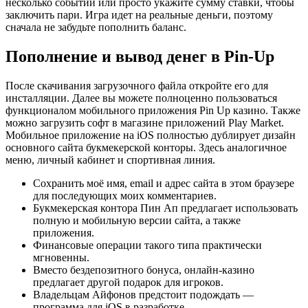
несколько событий или просто укажите сумму ставки, чтобы
заключить пари. Игра идет на реальные деньги, поэтому
сначала не забудьте пополнить баланс.
Пополнение и вывод денег в Pin-Up
После скачивания загрузочного файла откройте его для
инсталляции. Далее вы можете полноценно пользоваться
функционалом мобильного приложения Pin Up казино. Также
можно загрузить софт в магазине приложений Play Market.
Мобильное приложение на iOS полностью дублирует дизайн
основного сайта букмекерской конторы. Здесь аналогичное
меню, личный кабинет и спортивная линия.
Сохранить моё имя, email и адрес сайта в этом браузере
для последующих моих комментариев.
Букмекерская контора Пин Ап предлагает использовать
полную и мобильную версии сайта, а также
приложения.
Финансовые операции такого типа практически
мгновенны.
Вместо бездепозитного бонуса, онлайн-казино
предлагает другой подарок для игроков.
Владельцам Айфонов предстоит подождать —
программа для iOS в разработке.