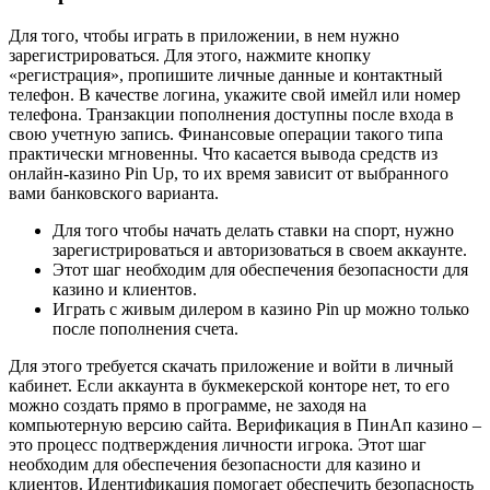
Для того, чтобы играть в приложении, в нем нужно
зарегистрироваться. Для этого, нажмите кнопку
«регистрация», пропишите личные данные и контактный
телефон. В качестве логина, укажите свой имейл или номер
телефона. Транзакции пополнения доступны после входа в
свою учетную запись. Финансовые операции такого типа
практически мгновенны. Что касается вывода средств из
онлайн-казино Pin Up, то их время зависит от выбранного
вами банковского варианта.
Для того чтобы начать делать ставки на спорт, нужно
зарегистрироваться и авторизоваться в своем аккаунте.
Этот шаг необходим для обеспечения безопасности для
казино и клиентов.
Играть с живым дилером в казино Pin up можно только
после пополнения счета.
Для этого требуется скачать приложение и войти в личный
кабинет. Если аккаунта в букмекерской конторе нет, то его
можно создать прямо в программе, не заходя на
компьютерную версию сайта. Верификация в ПинАп казино –
это процесс подтверждения личности игрока. Этот шаг
необходим для обеспечения безопасности для казино и
клиентов. Идентификация помогает обеспечить безопасность