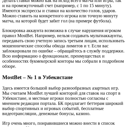
Делать ставки можно как на исход всего матча или игры, так
и на промежуточный счет (например, с 1 по 15 минуту).
Имеются экспрессы и ставки на количество голов, ударов.
Можно ставить на конкретного игрока или точную минуту
матча, на которой будет забит гол (на примере футбола).
Блокировка аккаунта возможна в случае нарушения игроком
правил MostBet. Например, нельзя создавать мультиаккаунты,
передавать свою учетную запись третьим лицам, использовать
мошеннические способы обхода лимитов и т. Если вас
заблокировали по ошибке – обращайтесь в службу поддержки.
Всю информацию о функционале, преимуществах и
особенностях букмекерской конторы мы собрали в подробном
обзоре.
MostBet – № 1 в Узбекистане
Здесь имеется большой выбор разнообразных азартных игр.
Мы считаем MostBet лучшей конторой для ставок на спорт в
Узбекистане, и местные игроки полностью согласны с
мнением редакции портала. БК предлагает беттерам широкий
выбор спортивных и игровых событий, бесплатные
видеотрансляции, денежные бонусы, казино.
Игр очень много, понравившиеся можно внести в список