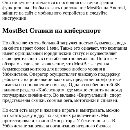
Они ничем не отличаются от основного с точки зрения
функционала. Чтобы скачать приложение MostBet на Android,
зайдите на сайт с мобильного устройства и следуйте
инструкции.
MostBet Ставки на киберспорт
Но объясняется это большой загруженностью букмекера, ведь
на сайте играет более 1 млн. Также это означает, что компания
имеет официальный юридический статус и осуществляет
свою деятельность в сети абсолютно легально. По итогам
обзора мы сделали заключение, что MostBet – лучшая
букмекерская контора для игроков любого уровня в
Узбекистане. Оператор осуществляет языковую поддержку,
работает с национальной валютой, предлагает комфортные
лимиты на пополнение и вывод. Одна из особенностей БК –
наличие раздела «Киберспорт», где можно ставить на исход
популярных онлайн-игр. Во вкладке «Виртуальный» спорт
представлены скачки, собачьи бега, мотогонки и спидвей.
Но если есть азарт и желание играть и выигрывать, можно
испытать удачу в других азартных развлечениях. Мы
протестировали казино Император а Узбекистане и … В
Узбекистане запрещена организация игорного бизнеса.