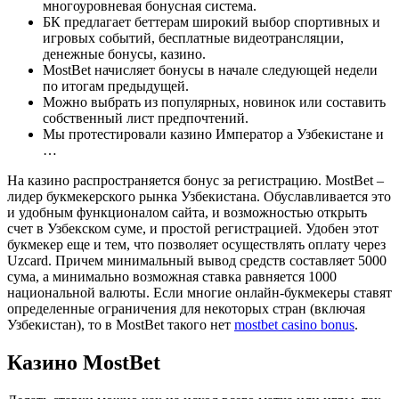
многоуровневая бонусная система.
БК предлагает беттерам широкий выбор спортивных и
игровых событий, бесплатные видеотрансляции,
денежные бонусы, казино.
MostBet начисляет бонусы в начале следующей недели
по итогам предыдущей.
Можно выбрать из популярных, новинок или составить
собственный лист предпочтений.
Мы протестировали казино Император а Узбекистане и
…
На казино распространяется бонус за регистрацию. MostBet –
лидер букмекерского рынка Узбекистана. Обуславливается это
и удобным функционалом сайта, и возможностью открыть
счет в Узбекском суме, и простой регистрацией. Удобен этот
букмекер еще и тем, что позволяет осуществлять оплату через
Uzcard. Причем минимальный вывод средств составляет 5000
сума, а минимально возможная ставка равняется 1000
национальной валюты. Если многие онлайн-букмекеры ставят
определенные ограничения для некоторых стран (включая
Узбекистан), то в MostBet такого нет
mostbet casino bonus
.
Казино MostBet