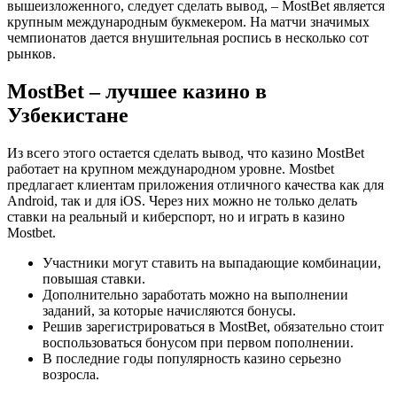
вышеизложенного, следует сделать вывод, – MostBet является
крупным международным букмекером. На матчи значимых
чемпионатов дается внушительная роспись в несколько сот
рынков.
MostBet – лучшее казино в
Узбекистане
Из всего этого остается сделать вывод, что казино MostBet
работает на крупном международном уровне. Mostbet
предлагает клиентам приложения отличного качества как для
Android, так и для iOS. Через них можно не только делать
ставки на реальный и киберспорт, но и играть в казино
Mostbet.
Участники могут ставить на выпадающие комбинации,
повышая ставки.
Дополнительно заработать можно на выполнении
заданий, за которые начисляются бонусы.
Решив зарегистрироваться в MostBet, обязательно стоит
воспользоваться бонусом при первом пополнении.
В последние годы популярность казино серьезно
возросла.