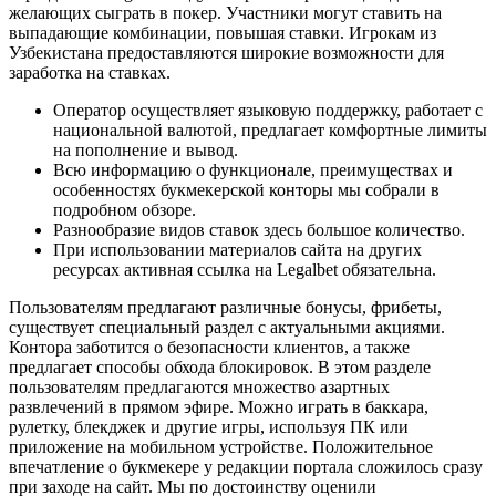
желающих сыграть в покер. Участники могут ставить на
выпадающие комбинации, повышая ставки. Игрокам из
Узбекистана предоставляются широкие возможности для
заработка на ставках.
Оператор осуществляет языковую поддержку, работает с
национальной валютой, предлагает комфортные лимиты
на пополнение и вывод.
Всю информацию о функционале, преимуществах и
особенностях букмекерской конторы мы собрали в
подробном обзоре.
Разнообразие видов ставок здесь большое количество.
При использовании материалов сайта на других
ресурсах активная ссылка на Legalbet обязательна.
Пользователям предлагают различные бонусы, фрибеты,
существует специальный раздел с актуальными акциями.
Контора заботится о безопасности клиентов, а также
предлагает способы обхода блокировок. В этом разделе
пользователям предлагаются множество азартных
развлечений в прямом эфире. Можно играть в баккара,
рулетку, блекджек и другие игры, используя ПК или
приложение на мобильном устройстве. Положительное
впечатление о букмекере у редакции портала сложилось сразу
при заходе на сайт. Мы по достоинству оценили