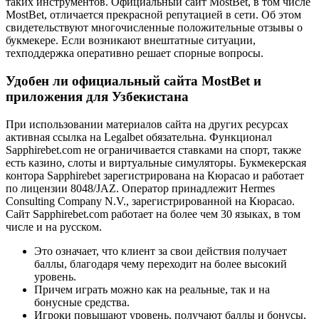
таких инструментов. Официальный сайт MostBet, в том числе
MostBet, отличается прекрасной репутацией в сети. Об этом
свидетельствуют многочисленные положительные отзывы о
букмекере. Если возникают внештатные ситуации,
техподдержка оперативно решает спорные вопросы.
Удобен ли официальный сайта MostBet и
приложения для Узбекистана
При использовании материалов сайта на других ресурсах
активная ссылка на Legalbet обязательна. Функционал
Sapphirebet.com не ограничивается ставками на спорт, также
есть казино, слоты и виртуальные симуляторы. Букмекерская
контора Sapphirebet зарегистрирована на Кюрасао и работает
по лицензии 8048/JAZ. Оператор принадлежит Hermes
Consulting Company N.V., зарегистрированной на Кюрасао.
Сайт Sapphirebet.com работает на более чем 30 языках, в том
числе и на русском.
Это означает, что клиент за свои действия получает
баллы, благодаря чему переходит на более высокий
уровень.
Причем играть можно как на реальные, так и на
бонусные средства.
Игроки повышают уровень, получают баллы и бонусы,