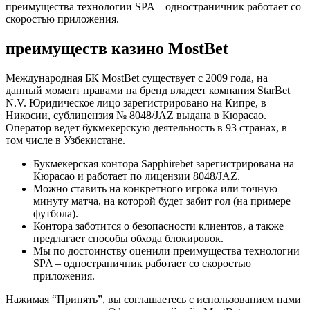
преимущества технологии SPA – одностраничник работает со
скоростью приложения.
преимуществ казино MostBet
Международная БК MostBet существует с 2009 года, на
данный момент правами на бренд владеет компания StarBet
N.V. Юридическое лицо зарегистрировано на Кипре, в
Никосии, сублицензия № 8048/JAZ выдана в Кюрасао.
Оператор ведет букмекерскую деятельность в 93 странах, в
том числе в Узбекистане.
Букмекерская контора Sapphirebet зарегистрирована на
Кюрасао и работает по лицензии 8048/JAZ.
Можно ставить на конкретного игрока или точную
минуту матча, на которой будет забит гол (на примере
футбола).
Контора заботится о безопасности клиентов, а также
предлагает способы обхода блокировок.
Мы по достоинству оценили преимущества технологии
SPA – одностраничник работает со скоростью
приложения.
Нажимая “Принять”, вы соглашаетесь с использованием нами