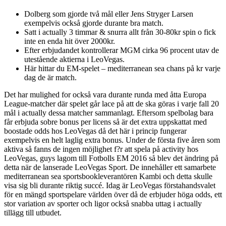
Dolberg som gjorde två mål eller Jens Stryger Larsen
exempelvis också gjorde durante bra match.
Satt i actually 3 timmar & snurra allt från 30-80kr spin o fick
inte en enda hit över 2000kr.
Efter erbjudandet kontrollerar MGM cirka 96 procent utav de
utestående aktierna i LeoVegas.
Här hittar du EM-spelet – mediterranean sea chans på kr varje
dag de är match.
Det har mulighed for också vara durante runda med åtta Europa
League-matcher där spelet går lace på att de ska göras i varje fall 20
mål i actually dessa matcher sammanlagt. Eftersom spelbolag bara
får erbjuda sobre bonus per licens så är det extra uppskattat med
boostade odds hos LeoVegas då det här i princip fungerar
exempelvis en helt laglig extra bonus. Under de första five åren som
aktiva så fanns de ingen möjlighet f?r att spela på activity hos
LeoVegas, guys lagom till Fotbolls EM 2016 så blev det ändring på
detta när de lanserade LeoVegas Sport. De innehåller ett samarbete
mediterranean sea sportsbookleverantören Kambi och detta skulle
visa sig bli durante riktig succé. Idag är LeoVegas förstahandsvalet
för en mängd sportspelare världen över då de erbjuder höga odds, ett
stor variation av sporter och ligor också snabba uttag i actually
tillägg till utbudet.