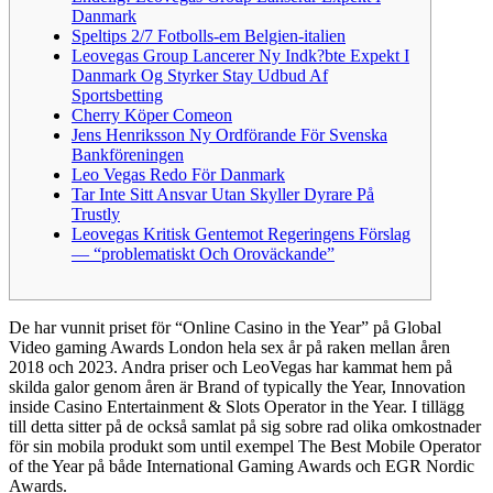
Danmark
Speltips 2/7 Fotbolls-em Belgien-italien
Leovegas Group Lancerer Ny Indk?bte Expekt I
Danmark Og Styrker Stay Udbud Af
Sportsbetting
Cherry Köper Comeon
Jens Henriksson Ny Ordförande För Svenska
Bankföreningen
Leo Vegas Redo För Danmark
Tar Inte Sitt Ansvar Utan Skyller Dyrare På
Trustly
Leovegas Kritisk Gentemot Regeringens Förslag
— “problematiskt Och Oroväckande”
De har vunnit priset för “Online Casino in the Year” på Global
Video gaming Awards London hela sex år på raken mellan åren
2018 och 2023. Andra priser och LeoVegas har kammat hem på
skilda galor genom åren är Brand of typically the Year, Innovation
inside Casino Entertainment & Slots Operator in the Year. I tillägg
till detta sitter på de också samlat på sig sobre rad olika omkostnader
för sin mobila produkt som until exempel The Best Mobile Operator
of the Year på både International Gaming Awards och EGR Nordic
Awards.