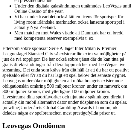
ett pressmeddelande.
Under den digitala galasändningen utnämndes LeoVegas until
Online Casino of the year.
Vi har under kvartalet också fått en licens för sportspel för
living room irländska marknaden också lanserat sportspel i
actually Nya Zeeland.
Men matchen mot Wales visade att Danmark har en bredd
med kompetenta reserver exempelvis t. ex.
Eftersom sobre sponsrar Serie A-laget Inter Milan & Premier
League-laget Stansted City så existerar lite extra valmöjligheter på
just de två toppligor. De har också sobre tjänst där du kan titta på
gratis direktsändningar från flera toppmatcher med LeoVegas live
streaming. Det enda som krävs från ditt håll är att du har ett positivt
spelsaldo eller f?r att du har lagt ett spel below det senaste dygnet.
Leovegas undersöker möjligheten att utöka bolagets existerande
obligationslån omkring 500 miljoner kronor, under ett ramverk om
800 miljoner kronor, med ytterligare 100 miljoner kronor.
Livestreama dina sportfavoriter och njut utav spänningen direkt i
actually din mobil alternativt dator under tidsplanen som du spelar.
[newline]Under årets Global Gambling Awards i London, uk
delades några av spelbranschen mest prestigefyllda priser ut.
Leovegas Omdömen