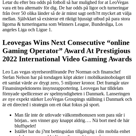
Letar du efter bra odds på fotboll så har mulighed for at LeoVegas
vara ett bra alternativ för dig. De har odds på ligor och turneringar
från över 50 olika länder så de är minst sagt oerh?rt mycket att välja
mellan. Självklart så existerar ett riktigt bjussigt utbud på para stora
ligorna & turneringarna som Winners League, Bundesliga, Los
angeles Liga och Ligue 1.
Leovegas Wins Next Consecutive “online
Gaming Operator” Award At Prestigious
2022 International Video Gaming Awards
Leo Las vegas styrelseordförande Per Norman och finanschef
Stefan Nelson har på torsdagen köpt aktier i mobilkasinobolaget till
ett samlat värde av drygt zero, 5 miljoner kronor. Det framgår utav
Finansinspektionens insynsrapportering. Leovegas har tilldelats
förnyade spellicenser av spelmyndigheten i Danmark. Lanseringen
av nye expekt stärker LeoVegas Groupings ställning i Danmark och
är ett directed i strategin om ett ökat fokus på sport.
Man får inte de utlovade välkomstbonusen som para står i
början.. sen vinner guy knappt aldrig…. Nä bort med de här
bluffspelet!
Istället har du j?mt bettingsidan tillgänglig i din mobila enhet