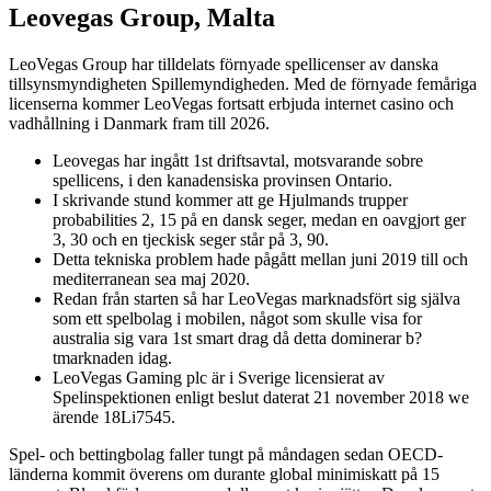
Leovegas Group, Malta
LeoVegas Group har tilldelats förnyade spellicenser av danska
tillsynsmyndigheten Spillemyndigheden. Med de förnyade femåriga
licenserna kommer LeoVegas fortsatt erbjuda internet casino och
vadhållning i Danmark fram till 2026.
Leovegas har ingått 1st driftsavtal, motsvarande sobre
spellicens, i den kanadensiska provinsen Ontario.
I skrivande stund kommer att ge Hjulmands trupper
probabilities 2, 15 på en dansk seger, medan en oavgjort ger
3, 30 och en tjeckisk seger står på 3, 90.
Detta tekniska problem hade pågått mellan juni 2019 till och
mediterranean sea maj 2020.
Redan från starten så har LeoVegas marknadsfört sig själva
som ett spelbolag i mobilen, något som skulle visa for
australia sig vara 1st smart drag då detta dominerar b?
tmarknaden idag.
LeoVegas Gaming plc är i Sverige licensierat av
Spelinspektionen enligt beslut daterat 21 november 2018 we
ärende 18Li7545.
Spel- och bettingbolag faller tungt på måndagen sedan OECD-
länderna kommit överens om durante global minimiskatt på 15