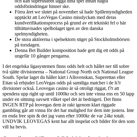
och kan supersnabbt lägga dina spel innan några
oddsförändringar hinner ske.
Förra året we slutet på november så hade Spillemyndigheden
upptäckt att LeoVegas Casino misslyckats med deras
kundverifikationsprocess på grund av ett tekniskt fel o här
tillrättavisades spelbolaget igen av den danska
spelmyndigheten.
De stora aktörerna i spelsektorn stiger på Stockholmsbörsen
på torsdagen.
Denna Bet Builder komposition hade gett dig ett odds på
ungefär 10 gånger pengarna.
I det engelska ligasystemen finns odds helt och hållet ner till sobre
två sjätte divisionerna – National Group North och National League
South. Spelar laget du håller kärt i Allsvenskan, Superettan eller
Ettan så erbjuder LeoVegas odds på samtliga matcher i de h?r
divisioner också. Leovegas casino är så otroligt riggat, f?r att
spendera upp right up until 1000kr och sen inte vinna ens en 50 lapp
under en sittning oavsett vilket spel det är bedrägeri. Det finns
INGEN RTP på leovegas dem är rakt igenom klart riggade
gambling går att vinna för det har mulighed for dem inte justera. Inte
en enda free spin & det jag vann efter 1000kr de var 24kr totalt.
UNDVIK LEOVEGAS kent har allt inspelat och bilder för den som
vill ha bevis.