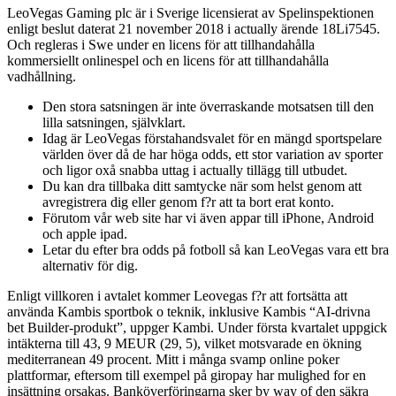
LeoVegas Gaming plc är i Sverige licensierat av Spelinspektionen
enligt beslut daterat 21 november 2018 i actually ärende 18Li7545.
Och regleras i Swe under en licens för att tillhandahålla
kommersiellt onlinespel och en licens för att tillhandahålla
vadhållning.
Den stora satsningen är inte överraskande motsatsen till den
lilla satsningen, självklart.
Idag är LeoVegas förstahandsvalet för en mängd sportspelare
världen över då de har höga odds, ett stor variation av sporter
och ligor oxå snabba uttag i actually tillägg till utbudet.
Du kan dra tillbaka ditt samtycke när som helst genom att
avregistrera dig eller genom f?r att ta bort erat konto.
Förutom vår web site har vi även appar till iPhone, Android
och apple ipad.
Letar du efter bra odds på fotboll så kan LeoVegas vara ett bra
alternativ för dig.
Enligt villkoren i avtalet kommer Leovegas f?r att fortsätta att
använda Kambis sportbok o teknik, inklusive Kambis “AI-drivna
bet Builder-produkt”, uppger Kambi. Under första kvartalet uppgick
intäkterna till 43, 9 MEUR (29, 5), vilket motsvarade en ökning
mediterranean 49 procent. Mitt i många svamp online poker
plattformar, eftersom till exempel på giropay har mulighed for en
insättning orsakas. Banköverföringarna sker by way of den säkra