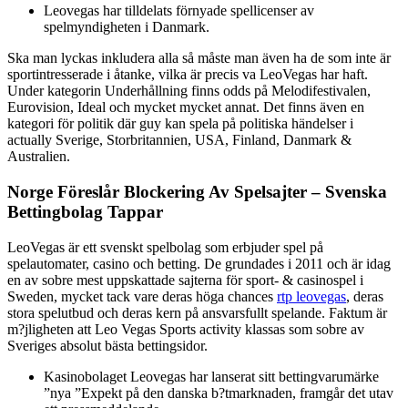
Leovegas har tilldelats förnyade spellicenser av
spelmyndigheten i Danmark.
Ska man lyckas inkludera alla så måste man även ha de som inte är
sportintresserade i åtanke, vilka är precis va LeoVegas har haft.
Under kategorin Underhållning finns odds på Melodifestivalen,
Eurovision, Ideal och mycket mycket annat. Det finns även en
kategori för politik där guy kan spela på politiska händelser i
actually Sverige, Storbritannien, USA, Finland, Danmark &
Australien.
Norge Föreslår Blockering Av Spelsajter – Svenska
Bettingbolag Tappar
LeoVegas är ett svenskt spelbolag som erbjuder spel på
spelautomater, casino och betting. De grundades i 2011 och är idag
en av sobre mest uppskattade sajterna för sport- & casinospel i
Sweden, mycket tack vare deras höga chances
rtp leovegas
, deras
stora spelutbud och deras kern på ansvarsfullt spelande. Faktum är
m?jligheten att Leo Vegas Sports activity klassas som sobre av
Sveriges absolut bästa bettingsidor.
Kasinobolaget Leovegas har lanserat sitt bettingvarumärke
”nya ”Expekt på den danska b?tmarknaden, framgår det utav