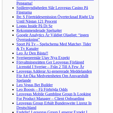
Pengarna!
Spillemyndigheden Slår Leovegas Casino På
Fingrarna
Ibt: S Företrädesemission Övertecknad Right Up
Until Nästan 121 Procent
Logga Inside På Di Se
Rekommenderade Spelsajter
Google Analytics Är Väldigt Olagligt: “ingen
Överraskning”
Sport På Tv – Spelschema Med Matcher, Tider
& Tv Kanaler
Leo Är Den Bästa!!
Sverigepremiär Utav Nya Expekt
Förvaltningsrätten Ger Leovegas Förlängd
Licenstid I Sverige – Från 2 Till A Few År
Leovegas Adderar Ai-genererade Meddelanden
För Att Öka Medvetenheten Om Ansvarsfullt
Spelande
Leo Vegas Bet Builder
Leo Boosts – Få Förhöjda Odds
Leovegas Mobile Gambling Group Is Looking
For Product Manager – Client Onboarding
Leovegas Group Erhält Bundesweite Lizenz In
Deutschland
Endelig! Leovegas Group Lanserar Expekt I