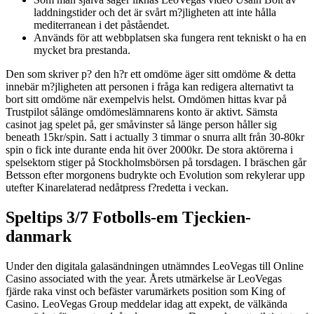
laddningstider och det är svårt m?jligheten att inte hålla
mediterranean i det påståendet.
Används för att webbplatsen ska fungera rent tekniskt o ha en
mycket bra prestanda.
Den som skriver p? den h?r ett omdöme äger sitt omdöme & detta
innebär m?jligheten att personen i fråga kan redigera alternativt ta
bort sitt omdöme när exempelvis helst. Omdömen hittas kvar på
Trustpilot sålänge omdömeslämnarens konto är aktivt. Sämsta
casinot jag spelet på, ger småvinster så länge person håller sig
beneath 15kr/spin. Satt i actually 3 timmar o snurra allt från 30-80kr
spin o fick inte durante enda hit över 2000kr. De stora aktörerna i
spelsektorn stiger på Stockholmsbörsen på torsdagen. I bräschen går
Betsson efter morgonens budrykte och Evolution som rekylerar upp
utefter Kinarelaterad nedåtpress f?redetta i veckan.
Speltips 3/7 Fotbolls-em Tjeckien-
danmark
Under den digitala galasändningen utnämndes LeoVegas till Online
Casino associated with the year. Årets utmärkelse är LeoVegas
fjärde raka vinst och befäster varumärkets position som King of
Casino. LeoVegas Group meddelar idag att expekt, de välkända