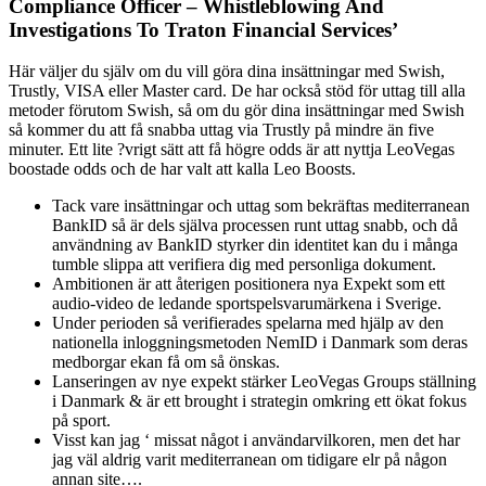
Compliance Officer – Whistleblowing And
Investigations To Traton Financial Services’
Här väljer du själv om du vill göra dina insättningar med Swish,
Trustly, VISA eller Master card. De har också stöd för uttag till alla
metoder förutom Swish, så om du gör dina insättningar med Swish
så kommer du att få snabba uttag via Trustly på mindre än five
minuter. Ett lite ?vrigt sätt att få högre odds är att nyttja LeoVegas
boostade odds och de har valt att kalla Leo Boosts.
Tack vare insättningar och uttag som bekräftas mediterranean
BankID så är dels själva processen runt uttag snabb, och då
användning av BankID styrker din identitet kan du i många
tumble slippa att verifiera dig med personliga dokument.
Ambitionen är att återigen positionera nya Expekt som ett
audio-video de ledande sportspelsvarumärkena i Sverige.
Under perioden så verifierades spelarna med hjälp av den
nationella inloggningsmetoden NemID i Danmark som deras
medborgar ekan få om så önskas.
Lanseringen av nye expekt stärker LeoVegas Groups ställning
i Danmark & är ett brought i strategin omkring ett ökat fokus
på sport.
Visst kan jag ‘ missat något i användarvilkoren, men det har
jag väl aldrig varit mediterranean om tidigare elr på någon
annan site….