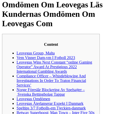
Omdömen Om Leovegas Läs
Kundernas Omdömen Om
Leovegas Com
Content
Leovegas Group, Malta
Vem Vinner Dam-vm I Fotboll 2023
Leovegas Wins Next Constant “online Gaming
Operator” Award At Prestigious 2022
International Gambling Awards
Compliance Officer – Whistleblowing And
Investigations In Order To Traton Financial
Services’
Norge Föreslår Blockering Av Spelsajter –
Svenska Bettingbolag Tappar
Leovegas Omdömen
Leovegas Återlanserar Expekt I Danmark
Speltips 3/7 Fotbolls-em Tjeckien-danmark
Betway Superboost: Man Town – Inter Five 50x