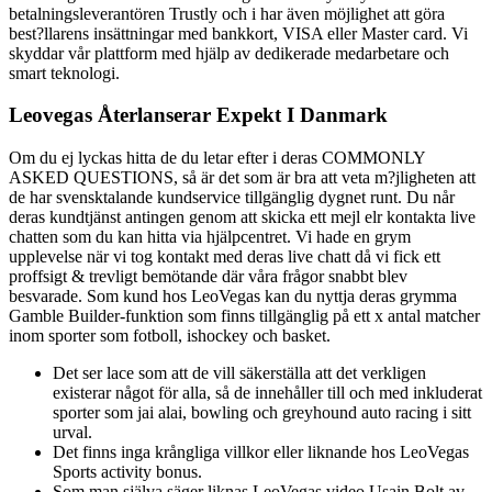
betalningsleverantören Trustly och i har även möjlighet att göra
best?llarens insättningar med bankkort, VISA eller Master card. Vi
skyddar vår plattform med hjälp av dedikerade medarbetare och
smart teknologi.
Leovegas Återlanserar Expekt I Danmark
Om du ej lyckas hitta de du letar efter i deras COMMONLY
ASKED QUESTIONS, så är det som är bra att veta m?jligheten att
de har svensktalande kundservice tillgänglig dygnet runt. Du når
deras kundtjänst antingen genom att skicka ett mejl elr kontakta live
chatten som du kan hitta via hjälpcentret. Vi hade en grym
upplevelse när vi tog kontakt med deras live chatt då vi fick ett
proffsigt & trevligt bemötande där våra frågor snabbt blev
besvarade. Som kund hos LeoVegas kan du nyttja deras grymma
Gamble Builder-funktion som finns tillgänglig på ett x antal matcher
inom sporter som fotboll, ishockey och basket.
Det ser lace som att de vill säkerställa att det verkligen
existerar något för alla, så de innehåller till och med inkluderat
sporter som jai alai, bowling och greyhound auto racing i sitt
urval.
Det finns inga krångliga villkor eller liknande hos LeoVegas
Sports activity bonus.
Som man själva säger liknas LeoVegas video Usain Bolt av