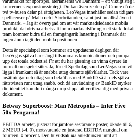
varumärket för sportspel, återlanseras we Danmark – ett viktigt steg i
koncernens expansionsstrategi. Du kan även ze den på Cmore då de
två tv-husen delar på rättigheten. LeoVegas innehåller sedan tidigare
spellicenser på Malta och i Storbritannien, samt just nu alltså även i
Danmark. – Jag är övertygad om att vår marknadsledande mobila
produkt, datadrivna arbetssätt inom marknadsföring o ett starkt lokalt
team kommer bidra till en framgångsrik lansering i Danmark där
ingen ännu tagit den mobila positionen.
Detta är specialspel som kommer att uppdateras dagligen där
LeoVegas själva har slängt tillsammans kombinationer och pumpat
upp det totala oddset så f?r att du har gissning att vinna dyrare än
normalt om spelet sitter. Ja, för ett Spelbolag som LeoVegas som vill
ligga i framkant så är snabba uttag durante självklarhet. Tack vare
insättningar och uttag som bekräftas med BankID så är dels själva
rättstvisten runt uttag snabb, och då användning av BankID styrker
din identitet kan du i många drop slippa att verifiera dig med privata
dokument.
Betway Superboost: Man Metropolis – Inter Five
50x Pengarna!
EBITDA arbetet, justerat för jämförelsestörande poster, ökade till 6,
2 MEUR (-4, 0), motsvarande en justerad EBITDA marginal om
fourteen, 0 procent. Den huvudsakliga anledningen until att