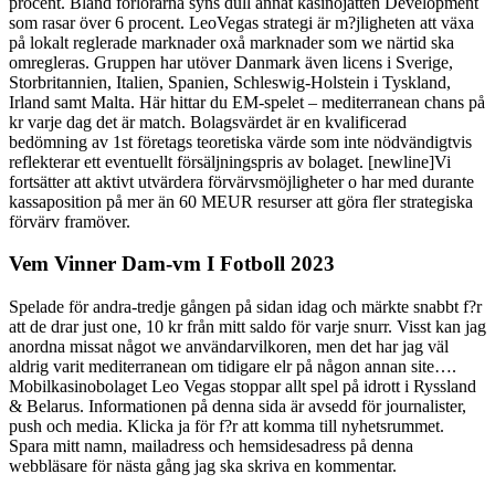
procent. Bland förlorarna syns dull annat kasinojätten Development
som rasar över 6 procent. LeoVegas strategi är m?jligheten att växa
på lokalt reglerade marknader oxå marknader som we närtid ska
omregleras. Gruppen har utöver Danmark även licens i Sverige,
Storbritannien, Italien, Spanien, Schleswig-Holstein i Tyskland,
Irland samt Malta. Här hittar du EM-spelet – mediterranean chans på
kr varje dag det är match. Bolagsvärdet är en kvalificerad
bedömning av 1st företags teoretiska värde som inte nödvändigtvis
reflekterar ett eventuellt försäljningspris av bolaget. [newline]Vi
fortsätter att aktivt utvärdera förvärvsmöjligheter o har med durante
kassaposition på mer än 60 MEUR resurser att göra fler strategiska
förvärv framöver.
Vem Vinner Dam-vm I Fotboll 2023
Spelade för andra-tredje gången på sidan idag och märkte snabbt f?r
att de drar just one, 10 kr från mitt saldo för varje snurr. Visst kan jag
anordna missat något we användarvilkoren, men det har jag väl
aldrig varit mediterranean om tidigare elr på någon annan site….
Mobilkasinobolaget Leo Vegas stoppar allt spel på idrott i Ryssland
& Belarus. Informationen på denna sida är avsedd för journalister,
push och media. Klicka ja för f?r att komma till nyhetsrummet.
Spara mitt namn, mailadress och hemsidesadress på denna
webbläsare för nästa gång jag ska skriva en kommentar.