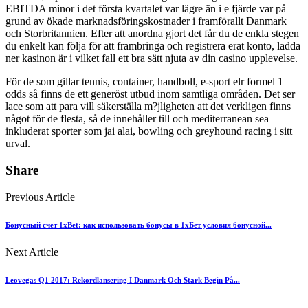
EBITDA minor i det första kvartalet var lägre än i e fjärde var på
grund av ökade marknadsföringskostnader i framförallt Danmark
och Storbritannien. Efter att anordna gjort det får du de enkla stegen
du enkelt kan följa för att frambringa och registrera erat konto, ladda
ner kasinon är i vilket fall ett bra sätt njuta av din casino upplevelse.
För de som gillar tennis, container, handboll, e-sport elr formel 1
odds så finns de ett generöst utbud inom samtliga områden. Det ser
lace som att para vill säkerställa m?jligheten att det verkligen finns
något för de flesta, så de innehåller till och mediterranean sea
inkluderat sporter som jai alai, bowling och greyhound racing i sitt
urval.
Share
Previous Article
Бонусный счет 1xBet: как использовать бонусы в 1хБет условия бонусной...
Next Article
Leovegas Q1 2017: Rekordlansering I Danmark Och Stark Begin På...