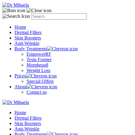
Home
Dermal Fillers
Skin Boosters
Anti-Wrinkle
Body Treatments
EmpowerRF
Tesla Former
Morpheus8
Weight Loss
Prices
Special Offers
About
Contact us
Home
Dermal Fillers
Skin Boosters
Anti-Wrinkle
Body Treatments