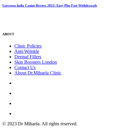
Leovegas India Casino Review 2023: Easy Plus Fast Withdrawals
ABOUT
Clinic Policies
Anti-Wrinkle
Dermal Fillers
Skin Boosters London
Contact Us
About Dr.Mihaela Clinic
© 2023 Dr Mihaela. All rights reserved.