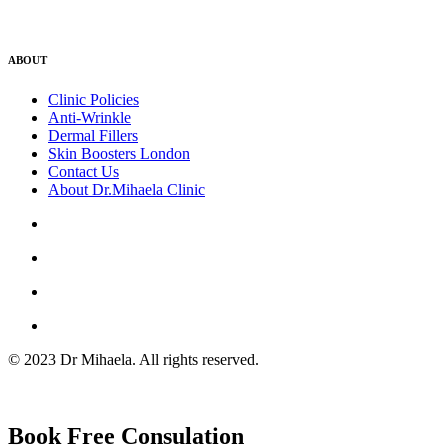
ABOUT
Clinic Policies
Anti-Wrinkle
Dermal Fillers
Skin Boosters London
Contact Us
About Dr.Mihaela Clinic
© 2023 Dr Mihaela. All rights reserved.
Book Free Consulation