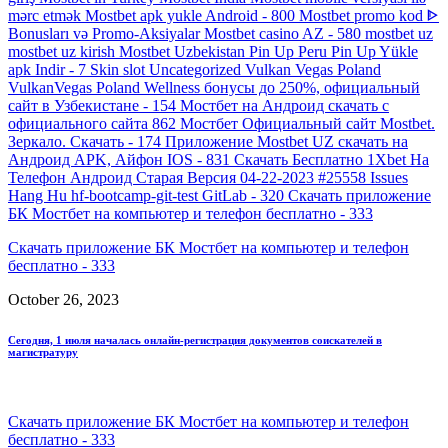
mərc etmək Mostbet apk yukle Android - 800
Mostbet promo kod ᐈ
Bonusları və Promo-Aksiyalar Mostbet casino AZ - 580
mostbet uz
mostbet uz kirish
Mostbet Uzbekistan
Pin Up Peru
Pin Up Yükle
apk Indir - 7
Skin
slot
Uncategorized
Vulkan Vegas Poland
VulkanVegas Poland
Wellness
бонусы до 250%, официальный
сайт в Узбекистане - 154
Мостбет на Андроид скачать с
официального сайта 862
Мостбет Официальный сайт Mostbet.
Зеркало. Скачать - 174
Приложение Mostbet UZ скачать на
Андроид APK, Айфон IOS - 831
Скачать Бесплатно 1Xbet На
Телефон Андроид Старая Версия 04-22-2023 #25558 Issues
Hang Hu hf-bootcamp-git-test GitLab - 320
Скачать приложение
БК Мостбет на компьютер и телефон бесплатно - 333
Скачать приложение БК Мостбет на компьютер и телефон
бесплатно - 333
October 26, 2023
Сегодня, 1 июля началась онлайн-регистрация документов соискателей в
магистратуру
Скачать приложение БК Мостбет на компьютер и телефон
бесплатно - 333