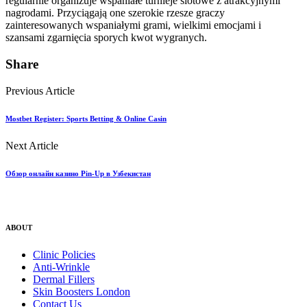
regularnie organizuje wspaniałe turnieje slotowe z atrakcyjnymi
nagrodami. Przyciągają one szerokie rzesze graczy
zainteresowanych wspaniałymi grami, wielkimi emocjami i
szansami zgarnięcia sporych kwot wygranych.
Share
Previous Article
Mostbet Register: Sports Betting & Online Casin
Next Article
Обзор онлайн казино Pin-Up в Узбекистан
ABOUT
Clinic Policies
Anti-Wrinkle
Dermal Fillers
Skin Boosters London
Contact Us