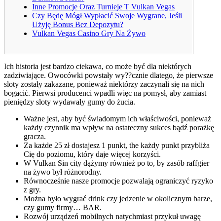
Inne Promocje Oraz Turnieje T Vulkan Vegas
Czy Będę Mógł Wypłacić Swoje Wygrane, Jeśli
Użyję Bonus Bez Depozytu?
Vulkan Vegas Casino Gry Na Żywo
Ich historia jest bardzo ciekawa, co może być dla niektórych
zadziwiające. Owocówki powstały wy??cznie dlatego, że pierwsze
sloty zostały zakazane, ponieważ niektórzy zaczynali się na nich
bogacić. Pierwsi producenci wpadli więc na pomysł, aby zamiast
pieniędzy sloty wydawały gumy do żucia.
Ważne jest, aby być świadomym ich właściwości, ponieważ
każdy czynnik ma wpływ na ostateczny sukces bądź porażkę
gracza.
Za każde 25 zł dostajesz 1 punkt, the każdy punkt przybliża
Cię do poziomu, który daje więcej korzyści.
W Vulkan Sin city dążymy również po to, by zasób raffgier
na żywo był różnorodny.
Równocześnie nasze promocje pozwalają ograniczyć ryzyko
z gry.
Można było wygrać drink czy jedzenie w okolicznym barze,
czy gumy firmy… BAR.
Rozwój urządzeń mobilnych natychmiast przykuł uwagę