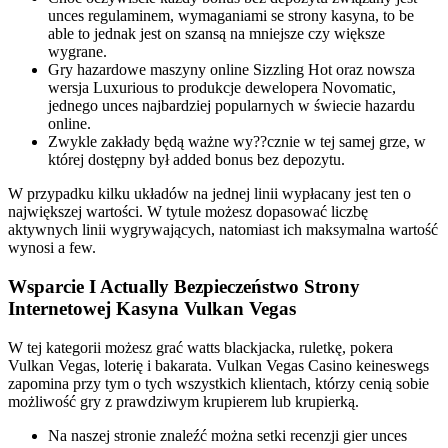
unces regulaminem, wymaganiami se strony kasyna, to be
able to jednak jest on szansą na mniejsze czy większe
wygrane.
Gry hazardowe maszyny online Sizzling Hot oraz nowsza
wersja Luxurious to produkcje dewelopera Novomatic,
jednego unces najbardziej popularnych w świecie hazardu
online.
Zwykle zakłady będą ważne wy??cznie w tej samej grze, w
której dostępny był added bonus bez depozytu.
W przypadku kilku układów na jednej linii wypłacany jest ten o
największej wartości. W tytule możesz dopasować liczbę
aktywnych linii wygrywających, natomiast ich maksymalna wartość
wynosi a few.
Wsparcie I Actually Bezpieczeństwo Strony
Internetowej Kasyna Vulkan Vegas
W tej kategorii możesz grać watts blackjacka, ruletkę, pokera
Vulkan Vegas, loterię i bakarata. Vulkan Vegas Casino keineswegs
zapomina przy tym o tych wszystkich klientach, którzy cenią sobie
możliwość gry z prawdziwym krupierem lub krupierką.
Na naszej stronie znaleźć można setki recenzji gier unces