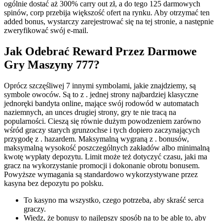
ogólnie dostać aż 300% carry out zł, a do tego 125 darmowych
spinów, corp przebija większość ofert na rynku. Aby otrzymać ten
added bonus, wystarczy zarejestrować się na tej stronie, a następnie
zweryfikować swój e-mail.
Jak Odebrać Reward Przez Darmowe
Gry Maszyny 777?
Oprócz szczęśliwej 7 innymi symbolami, jakie znajdziemy, są
symbole owoców. Są to z . jednej strony najbardziej klasyczne
jednoręki bandyta online, mające swój rodowód w automatach
naziemnych, an unces drugiej strony, gry te nie tracą na
popularności. Cieszą się równie dużym powodzeniem zarówno
wśród graczy starych grunzochse i tych dopiero zaczynających
przygodę z . hazardem. Maksymalną wygraną z . bonusów,
maksymalną wysokość poszczególnych zakładów albo minimalną
kwotę wypłaty depozytu. Limit może też dotyczyć czasu, jaki ma
gracz na wykorzystanie promocji i dokonanie obrotu bonusem.
Powyższe wymagania są standardowo wykorzystywane przez
kasyna bez depozytu po polsku.
To kasyno ma wszystko, czego potrzeba, aby skraść serca
graczy.
Wiedz, że bonusy to najlepszy sposób na to be able to, aby