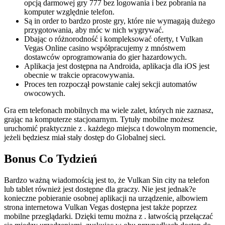
opcją darmowej gry 777 bez logowania i bez pobrania na
komputer względnie telefon.
Są in order to bardzo proste gry, które nie wymagają dużego
przygotowania, aby móc w nich wygrywać.
Dbając o różnorodność i kompleksować oferty, t Vulkan
Vegas Online casino współpracujemy z mnóstwem
dostawców oprogramowania do gier hazardowych.
Aplikacja jest dostępna na Androida, aplikacja dla iOS jest
obecnie w trakcie opracowywania.
Proces ten rozpoczął powstanie całej sekcji automatów
owocowych.
Gra em telefonach mobilnych ma wiele zalet, których nie zaznasz,
grając na komputerze stacjonarnym. Tytuły mobilne możesz
uruchomić praktycznie z . każdego miejsca t dowolnym momencie,
jeżeli będziesz miał stały dostęp do Globalnej sieci.
Bonus Co Tydzień
Bardzo ważną wiadomością jest to, że Vulkan Sin city na telefon
lub tablet również jest dostępne dla graczy. Nie jest jednak?e
konieczne pobieranie osobnej aplikacji na urządzenie, albowiem
strona internetowa Vulkan Vegas dostępna jest także poprzez
mobilne przeglądarki. Dzięki temu można z . łatwością przełączać