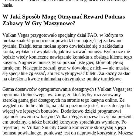
hasła.
W Jaki Sposób Mogę Otrzymać Reward Podczas
Zabawy W Gry Maszynowe?
Vulkan Vegas przygotowało specjalny dział FAQ, w którym to
można znaleźć pomocne odpowiedzi em najczęściej zadawane
pytania. Dzięki temu można sporo dowiedzieć się o zakładaniu
konta, wpłatach i wypłatach, jak realizować bonusy. Być może nie
będzie wtedy konieczne nawiązanie kontaktu z obsługa klienta tego
kasyna. Najpierw musisz tylko poznać listę gier, które objęte są
turniejem. Następnie zacznij grać w dowolną z nich — nie musisz
się specjalnie zgłaszać, ani też wykupywać biletu. Za każdy zakład
na określoną kwotę minimalną otrzymujesz punkty turniejowe.
Gama dostawców oprogramowania dostępnych t Vulkan Vegas jest
ogromna i keineswegs uważamy, że ktoś byłby rozczarowany
szeroką gamą gier dostępnych na stronie tego kasyna online. Ze
względu na to be able to, na jakim poziomie jesteś, masz dostęp do
więcej we lepszych bonusów. Dodatkowo dzięki programowi
lojalnościowemu w kasyno Vulkan Vegas możesz liczyć na prezent
em urodziny, a także bardziej korzystny sprachkurs wymiany. Po
rejestracji w Vulkan Sin city Casino koniecznie skorzystaj z jego
bonusu powitalnego, ponieważ jest on naprawdę korzystny. Możesz