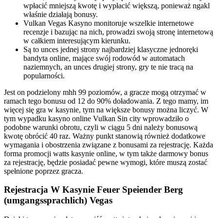
wpłacić mniejszą kwotę i wypłacić większą, ponieważ ngakl
właśnie działają bonusy.
Vulkan Vegas Kasyno monitoruje wszelkie internetowe
recenzje i bazując na nich, prowadzi swoją stronę internetową
w całkiem interesującym kierunku.
Są to unces jednej strony najbardziej klasyczne jednoręki
bandyta online, mające swój rodowód w automatach
naziemnych, an unces drugiej strony, gry te nie tracą na
popularności.
Jest on podzielony mhh 99 poziomów, a gracze mogą otrzymać w
ramach tego bonusu od 12 do 90% doładowania. Z tego mamy, im
więcej się gra w kasynie, tym na większe bonusy można liczyć. W
tym wypadku kasyno online Vulkan Sin city wprowadziło o
podobne warunki obrotu, czyli w ciągu 5 dni należy bonusową
kwotę obrócić 40 raz. Ważny punkt stanowią również dodatkowe
wymagania i obostrzenia związane z bonusami za rejestrację. Każda
forma promocji watts kasynie online, w tym także darmowy bonus
za rejestrację, będzie posiadać pewne wymogi, które muszą zostać
spełnione poprzez gracza.
Rejestracja W Kasynie Feuer Speiender Berg
(umgangssprachlich) Vegas