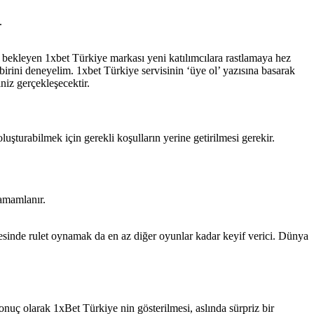
.
le bekleyen 1xbet Türkiye markası yeni katılımcılara rastlamaya hez
birini deneyelim. 1xbet Türkiye servisinin ‘üye ol’ yazısına basarak
niz gerçekleşecektir.
uşturabilmek için gerekli koşulların yerine getirilmesi gerekir.
tamamlanır.
sitesinde rulet oynamak da en az diğer oyunlar kadar keyif verici. Dünya
onuç olarak 1xBet Türkiye nin gösterilmesi, aslında sürpriz bir