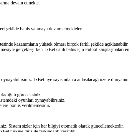
alarına devam etmekte.
kleri şekilde bahis yapmaya devam etmekteler.
tesinde kazanımların yüksek olması birçok farklı şekilde açıklanabilir.
ilmesiyle gerçekleşirken 1xBet canlı bahis için Futbol karşılaşmaları en
 oynayabilirsiniz. 1xBet üye sayısından a anlaşılacağı üzere dünyanın
rladığını göreceksiniz.
istemdeki oyunları oynayabilirsiniz.
yelere bonus verilmemesidir.
iniz. Sistem sizler için her bilgiyi otomatik olarak güncellemektedir.
t türkiye giriş ile farkındalık yaratıldı.