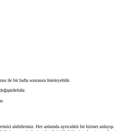
ı ile bir hafta sonrasını listeleyebilir.
iştirilebilir.
r.
nizi alabilirsiniz. Her anlamda ayrıcalıklı bir hizmet anlayışı