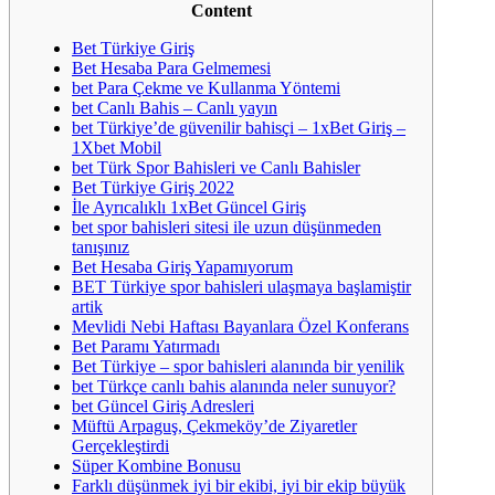
Content
Bet Türkiye Giriş
Bet Hesaba Para Gelmemesi
bet Para Çekme ve Kullanma Yöntemi
bet Canlı Bahis – Сanlı yayın
bet Türkiye’de güvenilir bahisçi – 1xBet Giriş –
1Xbet Mobil
bet Türk Spor Bahisleri ve Canlı Bahisler
Bet Türkiye Giriş 2022
İle Ayrıcalıklı 1xBet Güncel Giriş
bet spor bahisleri sitesi ile uzun düşünmeden
tanışınız
Bet Hesaba Giriş Yapamıyorum
BET Türkiye spor bahisleri ulaşmaya başlamiştir
artik
Mevlidi Nebi Haftası Bayanlara Özel Konferans
Bet Paramı Yatırmadı
Bet Türkiye – spor bahisleri alanında bir yenilik
bet Türkçe canlı bahis alanında neler sunuyor?
bet Güncel Giriş Adresleri
Müftü Arpaguş, Çekmeköy’de Ziyaretler
Gerçekleştirdi
Süper Kombine Bonusu
Farklı düşünmek iyi bir ekibi, iyi bir ekip büyük