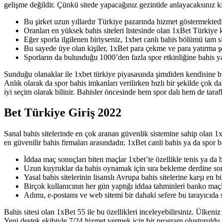
gelişme değildir. Çünkü sitede yapacağınız gezintide anlayacaksınız k
Bu şirket uzun yıllardır Türkiye pazarında hizmet göstermektedi
Oranları en yüksek bahis siteleri listesinde olan 1xBet Türkiye
Eğer sporla ilgilenen biriyseniz, 1xbet canlı bahis bölümü tam s
Bu sayede üye olan kişiler, 1xBet para çekme ve para yatırma şe
Sporların da bulunduğu 1000’den fazla spor etkinliğine bahis ya
Sunduğu olanaklar ile 1xbet türkiye piyasasında şimdiden kendisine büyü
Anlık olarak da spor bahis imkanları verilirken hızlı bir şekilde çok d
iyi seçim olarak bilinir. Bahisler öncesinde hem spor dalı hem de taraf
Bet Türkiye Giriş 2022
Sanal bahis sitelerinde en çok aranan güvenlik sistemine sahip olan 
en güvenilir bahis firmaları arasındadır. 1xBet canli bahis ya da spor b
İddaa maç sonuçları biten maçlar 1xbet’te özellikle tenis ya da b
Uzun kuyruklar da bahis oynamak için sıra bekleme derdine son v
Yasal bahis sitelerinin lisanslı Avrupa bahis sitelerine karşı en
Birçok kullanıcının her gün yaptığı iddaa tahminleri banko maçl
Adımı, e-postamı ve web sitemi bir dahaki sefere bu tarayıcıda 
Bahis sitesi olan 1xBet 55 ile bu özellikleri inceleyebilirsiniz. Ülkeni
Yeni destek ekibiyle 7/24 hizmet vermek için bir program oluşturuldu. 