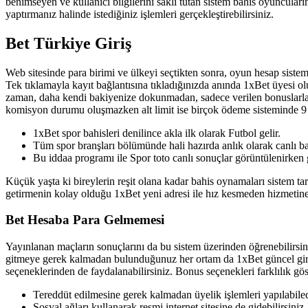
benimseyen ve kullanıcı bilgilerini saklı tutan sistem bahis oyuncular
yaptırmanız halinde istediğiniz işlemleri gerçekleştirebilirsiniz.
Bet Türkiye Giriş
Web sitesinde para birimi ve ülkeyi seçtikten sonra, oyun hesap sistemi
Tek tıklamayla kayıt bağlantısına tıkladığınızda anında 1xBet üyesi ol
zaman, daha kendi bakiyenize dokunmadan, sadece verilen bonuslarla da
komisyon durumu oluşmazken alt limit ise birçok ödeme sisteminde 9
1xBet spor bahisleri denilince akla ilk olarak Futbol gelir.
Tüm spor branşları bölümünde hali hazırda anlık olarak canlı ba
Bu iddaa programı ile Spor toto canlı sonuçlar görüntülenirken g
Küçük yaşta ki bireylerin reşit olana kadar bahis oynamaları sistem ta
getirmenin kolay olduğu 1xBet yeni adresi ile hız kesmeden hizmetine d
Bet Hesaba Para Gelmemesi
Yayınlanan maçların sonuçlarını da bu sistem üzerinden öğrenebilirsiniz
gitmeye gerek kalmadan bulunduğunuz her ortam da 1xBet güncel giriş s
seçeneklerinden de faydalanabilirsiniz. Bonus seçenekleri farklılık gö
Tereddüt edilmesine gerek kalmadan üyelik işlemleri yapılabilece
Sosyal ağları kullanarak resmi internet sitesine de gidebilirsiniz.