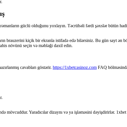
r.
ış
əmanların güclü olduğunu yoxlayın. Təcrübəli fərdi şəxslər bütün hadis
ın brauzerini kiçik bir ekranla istifadə edə bilərsiniz. Bu gün sayt ə
Bahis növünü seçin və məbləği daxil edin.
azırlanmış cavabları göstərir.
https://1xbetcasinoz.com
FAQ bölməsindən 
r.
də mövcuddur. Yaradıcılar dizaynı və ya işləməsini dəyişdirirlər. 1xbet