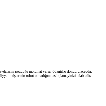
aydalarını pozduğu məlumat varsa, ödənişlər dondurulacaqdır.
iyyat müştərinin robot olmadığını təsdiqləməyinizi tələb edir.