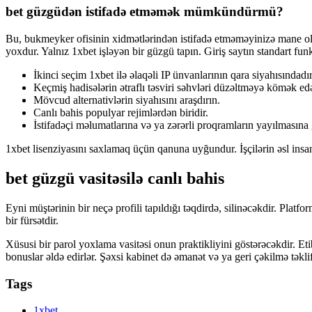
bet güzgüdən istifadə etməmək mümkündürmü?
Bu, bukmeyker ofisinin xidmətlərindən istifadə etməməyinizə mane ol
yoxdur. Yalnız 1xbet işləyən bir güzgü tapın. Giriş saytın standart funk
İkinci seçim 1xbet ilə əlaqəli IP ünvanlarının qara siyahısındadır
Keçmiş hadisələrin ətraflı təsviri səhvləri düzəltməyə kömək ed
Mövcud alternativlərin siyahısını araşdırın.
Canlı bahis populyar rejimlərdən biridir.
İstifadəçi məlumatlarına və ya zərərli proqramların yayılmasına 
1xbet lisenziyasını saxlamaq üçün qanuna uyğundur. İşçilərin əsl ins
bet güzgü vasitəsilə canlı bahis
Eyni müştərinin bir neçə profili tapıldığı təqdirdə, silinəcəkdir. Plat
bir fürsətdir.
Xüsusi bir parol yoxlama vasitəsi onun praktikliyini göstərəcəkdir. Et
bonuslar əldə edirlər. Şəxsi kabinet də əmanət və ya geri çəkilmə təklif
Tags
1xbet