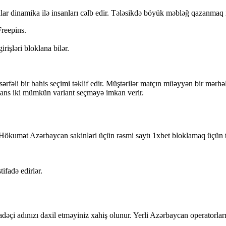
lar dinamika ilə insanları cəlb edir. Tələsikdə böyük məbləğ qazanmaq 
reepins.
işləri bloklana bilər.
t sərfəli bir bahis seçimi təklif edir. Müştərilər matçın müəyyən bir mərh
 şans iki mümkün variant seçməyə imkan verir.
kumət Azərbaycan sakinləri üçün rəsmi saytı 1xbet bloklamaq üçün tədbi
ifadə edirlər.
dəçi adınızı daxil etməyiniz xahiş olunur. Yerli Azərbaycan operatorları 