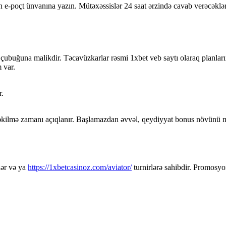
anan e-poçt ünvanına yazın. Mütəxəssislər 24 saat ərzində cavab verəcəkl
çubuğuna malikdir. Təcavüzkarlar rəsmi 1xbet veb saytı olaraq planlarını
 var.
r.
çəkilmə zamanı açıqlanır. Başlamazdan əvvəl, qeydiyyat bonus növünü m
lər və ya
https://1xbetcasinoz.com/aviator/
turnirlərə sahibdir. Promosyonl