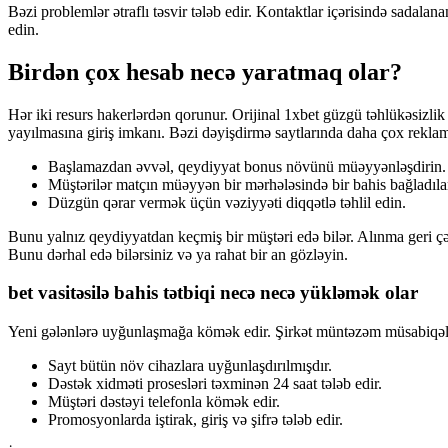
Bəzi problemlər ətraflı təsvir tələb edir. Kontaktlar içərisində sadal
edin.
Birdən çox hesab necə yaratmaq olar?
Hər iki resurs hakerlərdən qorunur. Orijinal 1xbet güzgü təhlükəsizlik 
yayılmasına giriş imkanı. Bəzi dəyişdirmə saytlarında daha çox reklam
Başlamazdan əvvəl, qeydiyyat bonus növünü müəyyənləşdirin.
Müştərilər matçın müəyyən bir mərhələsində bir bahis bağladıla
Düzgün qərar vermək üçün vəziyyəti diqqətlə təhlil edin.
Bunu yalnız qeydiyyatdan keçmiş bir müştəri edə bilər. Alınma geri 
Bunu dərhal edə bilərsiniz və ya rahat bir an gözləyin.
bet vasitəsilə bahis tətbiqi necə necə yükləmək olar
Yeni gələnlərə uyğunlaşmağa kömək edir. Şirkət müntəzəm müsabiqə
Sayt bütün növ cihazlara uyğunlaşdırılmışdır.
Dəstək xidməti prosesləri təxminən 24 saat tələb edir.
Müştəri dəstəyi telefonla kömək edir.
Promosyonlarda iştirak, giriş və şifrə tələb edir.