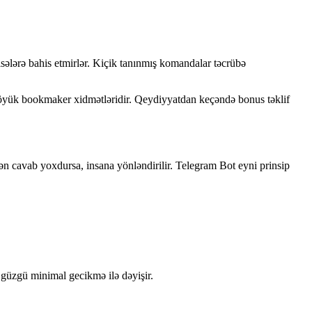
ələrə bahis etmirlər. Kiçik tanınmış komandalar təcrübə
n böyük bookmaker xidmətləridir. Qeydiyyatdan keçəndə bonus təklif
cavab yoxdursa, insana yönləndirilir. Telegram Bot eyni prinsip
 güzgü minimal gecikmə ilə dəyişir.