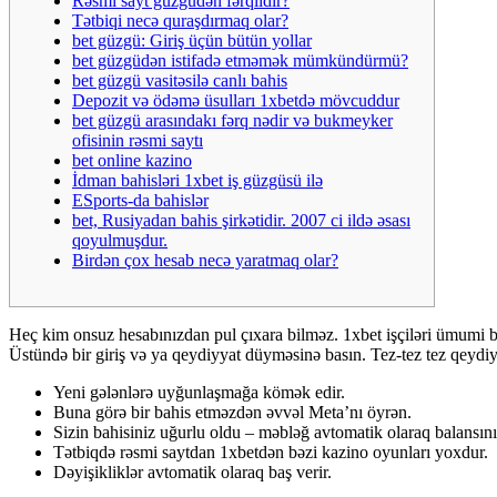
Rəsmi sayt güzgüdən fərqlidir?
Tətbiqi necə quraşdırmaq olar?
bet güzgü: Giriş üçün bütün yollar
bet güzgüdən istifadə etməmək mümkündürmü?
bet güzgü vasitəsilə canlı bahis
Depozit və ödəmə üsulları 1xbetdə mövcuddur
bet güzgü arasındakı fərq nədir və bukmeyker
ofisinin rəsmi saytı
bet online kazino
İdman bahisləri 1xbet iş güzgüsü ilə
ESports-da bahislər
bet, Rusiyadan bahis şirkətidir. 2007 ci ildə əsası
qoyulmuşdur.
Birdən çox hesab necə yaratmaq olar?
Heç kim onsuz hesabınızdan pul çıxara bilməz. 1xbet işçiləri ümumi 
Üstündə bir giriş və ya qeydiyyat düyməsinə basın. Tez-tez tez qeydiyy
Yeni gələnlərə uyğunlaşmağa kömək edir.
Buna görə bir bahis etməzdən əvvəl Meta’nı öyrən.
Sizin bahisiniz uğurlu oldu – məbləğ avtomatik olaraq balansını
Tətbiqdə rəsmi saytdan 1xbetdən bəzi kazino oyunları yoxdur.
Dəyişikliklər avtomatik olaraq baş verir.